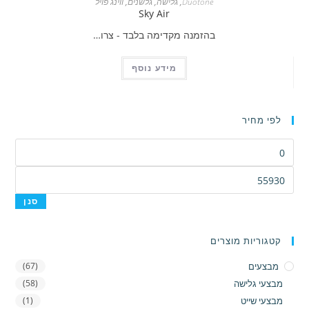
מספר
Duotone
,
גלישה
,
גלשנים
,
ווינג פויל
Sky Air
סוגים.
בהזמנה מקדימה בלבד - צרו…
ניתן
לבחור
מידע נוסף
את
האפשרויות
בעמוד
לפי מחיר
המוצר
מחיר
מינימלי
מחיר
מקסימלי
סנן
קטגוריות מוצרים
מבצעים
(67)
מבצעי גלישה
(58)
מבצעי שייט
(1)