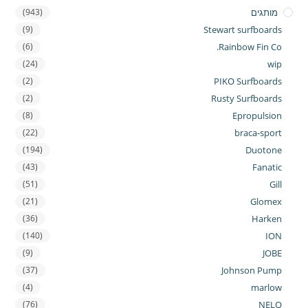
מותגים
(943)
(9)
Stewart surfboards
(6)
Rainbow Fin Co.
(24)
wip
(2)
PIKO Surfboards
(2)
Rusty Surfboards
(8)
Epropulsion
(22)
braca-sport
(194)
Duotone
(43)
Fanatic
(51)
Gill
(21)
Glomex
(36)
Harken
(140)
ION
(9)
JOBE
(37)
Johnson Pump
(4)
marlow
(76)
NELO