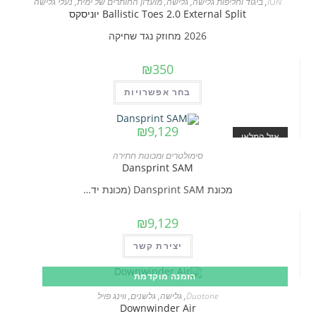
ION
,
ביגוד וחליפות גלישה
,
גלישה
,
מועדון החותרים של ימית
,
נעלי גלישה
סוגים.
Ballistic Toes 2.0 External Split יוניסקס
ניתן
2026 מחוזק נגד שחיקה
לבחור
את
₪
350
האפשרויות
למוצר
בחר אפשרויות
בעמוד
זה
המוצר
יש
₪
9,129
אזל המלאי
מספר
סימולטרים ומכונות חתירה
סוגים.
Dansprint SAM
ניתן
מכונת Dansprint SAM (מכונת יד…
לבחור
את
₪
9,129
האפשרויות
יצירת קשר
בעמוד
המוצר
הזמנה מוקדמת
Duotone
,
גלישה
,
גלשנים
,
ווינג פויל
Downwinder Air