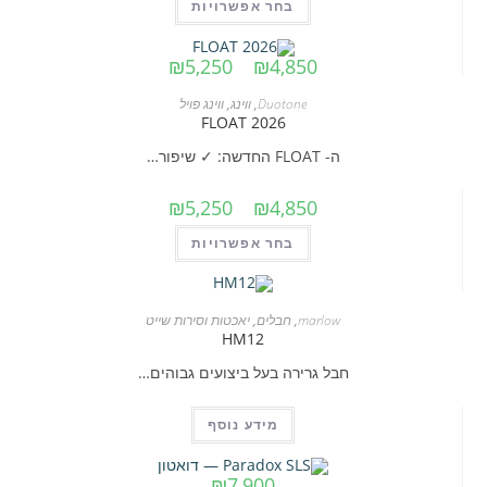
למוצר
בחר אפשרויות
זה
יש
טווח
₪
5,250
–
₪
4,850
מחירים:
מספר
Duotone
,
ווינג
,
ווינג פויל
עד
סוגים.
FLOAT 2026
ניתן
ה- FLOAT החדשה: ✓ שיפור…
לבחור
את
טווח
₪
5,250
–
₪
4,850
האפשרויות
מחירים:
למוצר
בחר אפשרויות
בעמוד
זה
המוצר
עד
יש
מספר
marlow
,
חבלים
,
יאכטות וסירות שייט
HM12
סוגים.
חבל גרירה בעל ביצועים גבוהים…
ניתן
לבחור
מידע נוסף
את
האפשרויות
בעמוד
₪
7,900