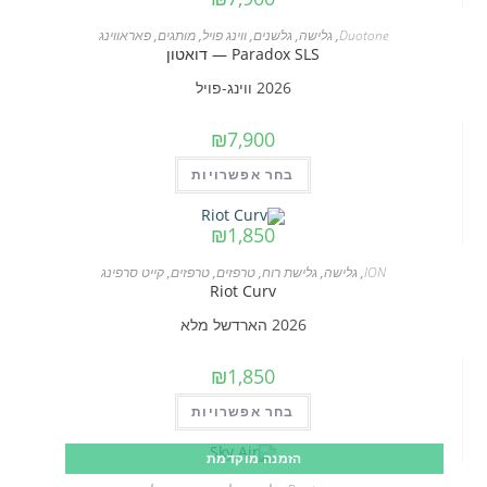
המוצר
Duotone
,
גלישה
,
גלשנים
,
ווינג פויל
,
מותגים
,
פאראווינג
Paradox SLS — דואטון
2026 ווינג-פויל
₪
7,900
למוצר
בחר אפשרויות
זה
יש
₪
1,850
מספר
ION
,
גלישה
,
גלישת רוח
,
טרפזים
,
טרפזים
,
קייט סרפינג
סוגים.
Riot Curv
ניתן
2026 הארדשל מלא
לבחור
את
₪
1,850
האפשרויות
למוצר
בחר אפשרויות
בעמוד
זה
המוצר
הזמנה מוקדמת
יש