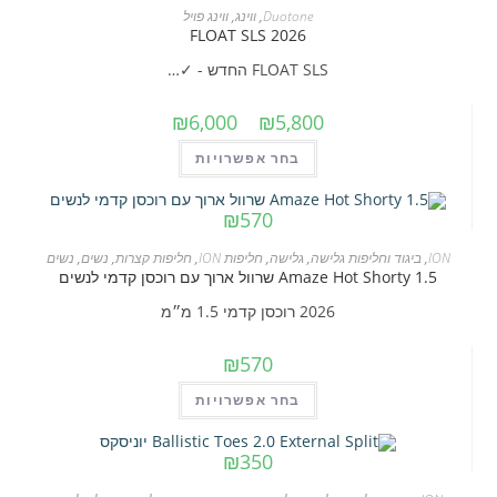
Duotone
,
ווינג
,
ווינג פויל
עד
2026 FLOAT SLS
FLOAT SLS החדש - ✓…
טווח
₪
6,000
–
₪
5,800
מחירים:
למוצר
בחר אפשרויות
זה
עד
יש
₪
570
מספר
ION
,
ביגוד וחליפות גלישה
,
גלישה
,
חליפות ION
,
חליפות קצרות
,
נשים
,
נשים
סוגים.
Amaze Hot Shorty 1.5 שרוול ארוך עם רוכסן קדמי לנשים
ניתן
2026 רוכסן קדמי 1.5 מ״מ
לבחור
את
₪
570
האפשרויות
למוצר
בחר אפשרויות
בעמוד
זה
המוצר
יש
₪
350
מספר