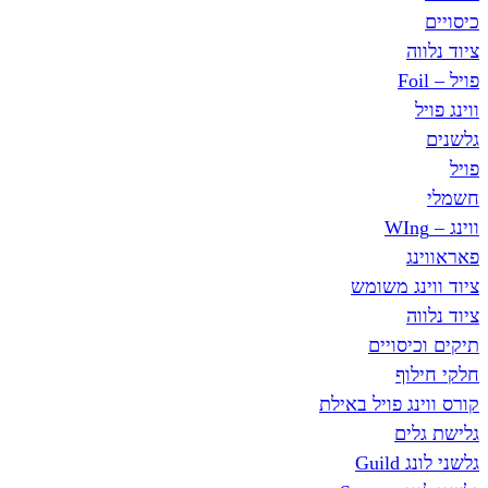
ג משומש
סויים
ף
ג פויל באילת
ים
Gu