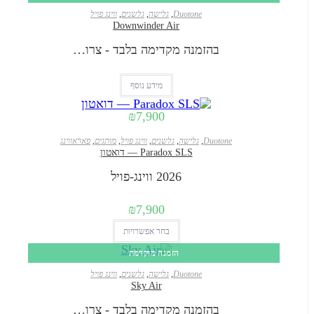
Duotone
,
גלישה
,
גלשנים
,
ווינג פויל
Downwinder Air
בהזמנה מקדימה בלבד - צרו…
מידע נוסף
₪
7,900
Duotone
,
גלישה
,
גלשנים
,
ווינג פויל
,
מותגים
,
פאראווינג
Paradox SLS — דואטון
2026 ווינג-פויל
₪
7,900
למוצר
בחר אפשרויות
זה
הזמנה מוקדמת
יש
Duotone
,
גלישה
,
גלשנים
,
ווינג פויל
מספר
Sky Air
סוגים.
בהזמנה מקדימה בלבד - צרו…