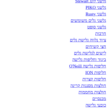
St
ים משומשים
פט
ה גלישת גלים
ים
לישת גלים
יפות גלישה
O'Neill
צרות
סננות קרינה
חממות
שה