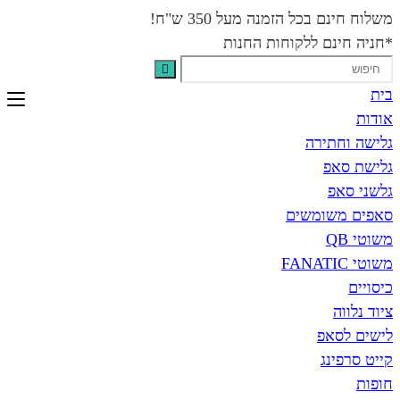
בכל הזמנה מעל 350 ש"ח!
נם ללקוחות החנות
תירה
פ
פ
שומשים
אפ
נג