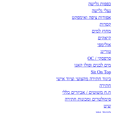
ישה
ה
יפה ואימפקט
ם
 ופולו קאנו
Si
רה מקצועי וציוד אישי
ם / אביזרים כללי
ם ומכונות חתירה