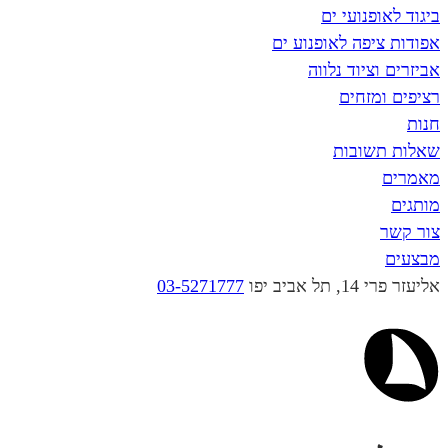
פנועי ים
פה לאופנוע ים
ציוד נלווה
מזחים
שובות
יב יפו
03-5271777