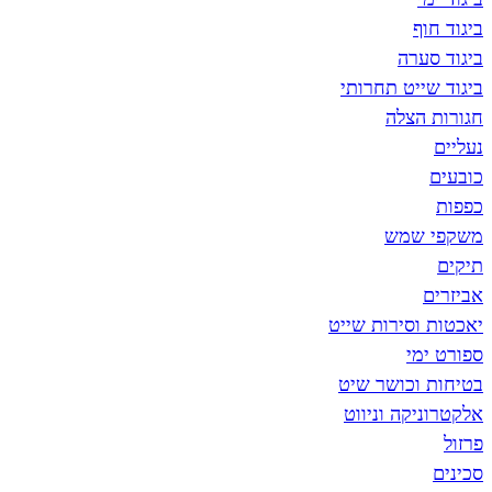
רה
ט תחרותי
צלה
מש
סירות שייט
י
כושר שיט
ה וניווט