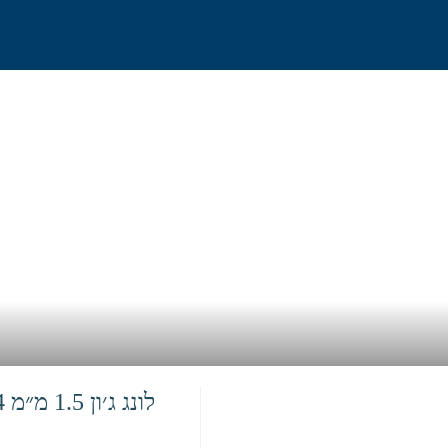
בית
אודות
גלישה וח
לונג ג׳ון 1.5 מ״מ 3/4 SpeedSkin
בית
>
חנות
>
לונג ג׳ון 1.5 מ״מ 3/4 SpeedSkin