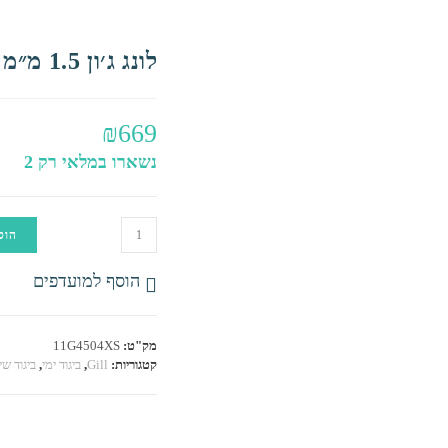
לונג ג׳ון 1.5 מ״מ 3/4 SpeedSkin
₪
669
נשארו במלאי רק 2
כמות
הוס
של
לונג
הוסף למועדפים
ג׳ון
1.5
מ״מ
מק"ט:
11G4504XS
3/4
קטגוריות:
Gill
,
ביגוד ימי
,
ביגוד שי
SpeedSkin