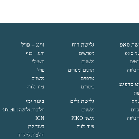
שת סאפ
גלישת רוח
ווינג – פויל
ני סאפ
מפרשים
ווינג – כנף
טים
גלשנים
חשמלי
 נלווה
תרנים ומנורים
פויל
טרפזים
גלשנים
ט סרפינג
כיסויים
ציוד נלווה
ות
גלישת גלים
ביגוד ימי
נים
זים
גלשנים
חליפות גלישה O'neill |
 נלווה
גלשני PIKO
ION
ציוד נלווה
ביגוד קיץ
חולצות לייקרה