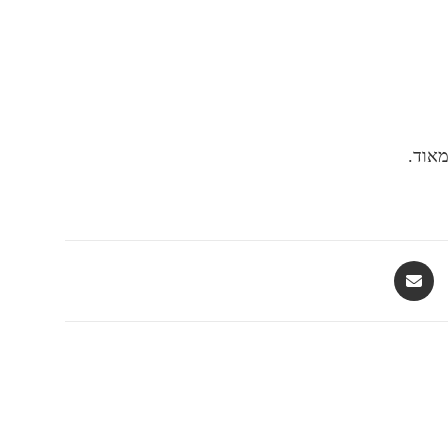
מאוד.
Opens
in
a
new
window