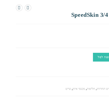
פה לסל
יט תחרותי
,
חליפות
,
מכנסי איזון
,
שייט