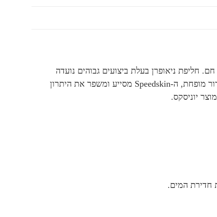
 אוויר חם. חליפת ניאופרן בעלת ביצועים גבוהים נועדה
לשמור על הגוף בטמפרטורה אופטימלית בתנאי שייט. חיתוך ארגונומי להתאמה מעולה ולגרור מופחת, ה-Speedskin מסייע ומשפר את היתרון
וצר יוניסקס.
 חדירת המים.