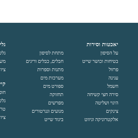
יאכטות וסירות
גלי
על הסיפון
מתחת לסיפון
גלש
בטיחות וכושר שייט
חבלים, כבלים וריגים
משו
פרזול
מתנות וספרות
ציוד
עגינה
מערכות מים
קיי
חשמל
ספורט מים
חופ
סירה חצי קשיחה
תחזוקה
גלש
היגוי ושליטה
מפרשים
טרפ
צינקים
מנועים וגנרטורים
ציוד
אלקטרוניקה וניווט
ביגוד שייט