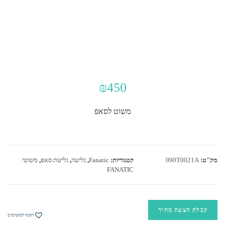
₪
450
משוט לסאפ
המלאי אזל
מק"ט:
090T0021A
קטגוריות:
Fanatic
,
גלישה
,
גלישת סאפ
,
משוטי
FANATIC
קבלת הצעת מחיר
הוסף למועדפים