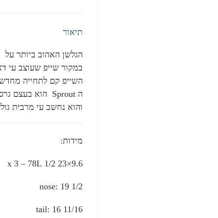
תיאור
הגלשן האהוב ביותר על CJ Nelson
במקור שייפ שעוצב עי דאן פרלי (Dane Purlee) הידוע שחי
השייפ קם לתחייה מחדש ע
ה Sprout הוא בעצם גרסה מעודכנת לגלשן שנלסון גלש עליו כשהשתתף בסרט "sprout" של תומס קמבל
והוא נחשב עי מרבית גולש
מידות:
9.6×23 1/2 x 3 – 78L
nose: 19 1/2
tail: 16 11/16