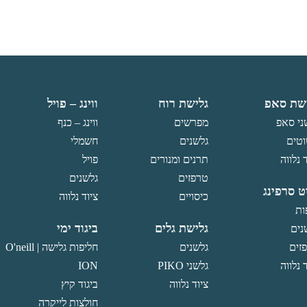
ניתן
לבחור
את
האפשרויות
בעמוד
המוצר
שת סאפ
גלישת רוח
ווינג – פויל
ני סאפ
מפרשים
ווינג – כנף
טים
גלשנים
חשמלי
 נלווה
תרנים ומנורים
פויל
טרפזים
גלשנים
ט סרפינג
כיסויים
ציוד נלווה
ות
גלישת גלים
ביגוד ימי
נים
זים
גלשנים
חליפות גלישה O'neill |
 נלווה
גלשני PIKO
ION
ציוד נלווה
ביגוד קיץ
חולצות לייקרה