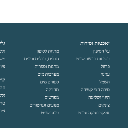
יאכטות וסירות
גלי
על הסיפון
מתחת לסיפון
גלש
בטיחות וכושר שייט
חבלים, כבלים וריגים
משו
פרזול
מתנות וספרות
ציוד
עגינה
מערכות מים
קיי
חשמל
ספורט מים
חופ
סירה חצי קשיחה
תחזוקה
גלש
היגוי ושליטה
מפרשים
טרפ
צינקים
מנועים וגנרטורים
ציוד
אלקטרוניקה וניווט
ביגוד שייט