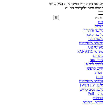
משלוח חינם בכל הזמנה מעל 350 ש"ח!
*חניה חינם ללקוחות החנות
בית
אודות
גלישה וחתירה
גלישת סאפ
גלשני סאפ
סאפים משומשים
משוטי QB
משוטי FANATIC
כיסויים
ציוד נלווה
לישים לסאפ
קייט סרפינג
חופות
ברים
קייטים משומשים
גלשני TWINTIP
גלשני גלים לקייט
פויל – Foil
טרפזים
תיקים וכיסויים