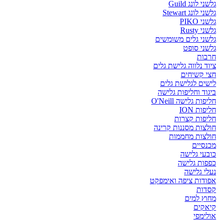
גלשני לונג Guild
גלשני לונג Stewart
גלשני PIKO
גלשני Rusty
גלשני גלים משומשים
גלשני סופט
חרבות
ציוד נלווה גלישת גלים
חצי קשיחים
לישים לגלישת גלים
ביגוד וחליפות גלישה
חליפות גלישה O'Neill
חליפות ION
חליפות קצרות
חולצות מסננות קרינה
חולצות מחממות
מכנסיים
כובעי גלישה
כפפות גלישה
נעלי גלישה
אפודות ציפה ואימפקט
קסדות
מחוץ למים
קיאקים
אולימפי