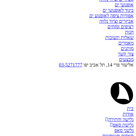
אופנועי ים
ביגוד לאופנועי ים
אפודות ציפה לאופנוע ים
אביזרים וציוד נלווה
רציפים ומזחים
חנות
שאלות תשובות
מאמרים
מותגים
צור קשר
מבצעים
אליעזר פרי 14, תל אביב יפו
03-5271777
בית
אודות
גלישה וחתירה
גלישת סאפ
גלשני סאפ
סאפים משומשים