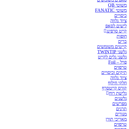
משוטי QB
משוטי FANATIC
כיסויים
ציוד נלווה
לישים לסאפ
קייט סרפינג
חופות
ברים
קייטים משומשים
גלשני TWINTIP
גלשני גלים לקייט
פויל – Foil
טרפזים
תיקים וכיסויים
ציוד נלווה
חלקי חילוף
קורס קייטסרף
גלישת רוח
גלשנים
מפרשים
תרנים
מנורים
מאריכי תורן
טרפזים