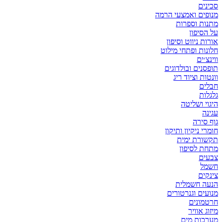
סכינים
מנופים ואמצעי הרמה
מתנות וספרות
על הסיפון
אורות ניווט וסיפון
חלונות ופתחי מילוט
ווינצ׳ים
תופסנים ובולדוגים
וונטות וציוד ריג
חבלים
גלגלות
היגוי ושליטה
עגינה
גוף סירה
חומרי ניקיון ותיקון
תקשורת ימית
מתחת לסיפון
צבעים
חשמל
צינקים
הנעה חשמלית
מנועים וגנרטורים
חרטמונים
מיזוג אוויר
מערכות מים