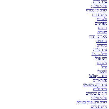
ציוד נלווה
חלקי חילוף
קורס קייטסרף
גלישת רוח
גלשנים
מפרשים
תרנים
מנורים
מאריכי תורן
טרפזים
כיסויים
ציוד נלווה
פויל – Foil
ווינג פויל
גלשנים
פויל
חשמלי
ווינג – WIng
פאראווינג
ציוד ווינג משומש
ציוד נלווה
תיקים וכיסויים
חלקי חילוף
קורס ווינג פויל באילת
גלישת גלים