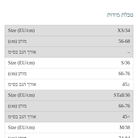
טבלת מידות
34/XS
56-68
–
36/S
66-76
≤45
36/STall
66-76
>45
38/M