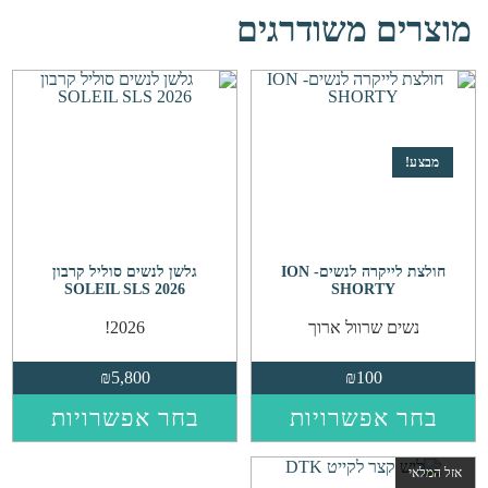
מוצרים משודרגים
מבצע!
חולצת לייקרה לנשים- ION
גלשן לנשים סוליל קרבון
SOLEIL SLS 2026
SHORTY
נשים שרוול ארוך
2026!
₪
5,800
₪
100
למוצר
למו
בחר אפשרויות
בחר אפשרויות
זה
זה
יש
יש
אזל המלאי
מספר
מס