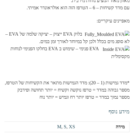
מאוזן מאוד המציע נוחות מירבית.
עם מדד קשיחות – 6 – הטרפז הזה הוא אולראונדר אמיתי.
מאפיינים עיקריים:
בלוק EVA ייצוק – יציקה שלמה של EVA –
לא סופג מים בכלל ולכן קל במיוחד לאורך זמן במים.
EVA פנימי – שימוש ב EVA בחלקו הפנימי לנוחות
מקסימלית
*מדד גמישות (1 – 20): מדד הגמישות מתאר את הקשיחות של הטרפז,
מספר גבוהה במדד = טרפז נוקשה וקשיח = יותר תחושה ופידבק
מספר נמוך במדד = טרפז יותר רח וגמיש = יותר נוח
מידע נוסף
מידה
XS
,
S
,
M