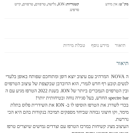
NOVA
מק"ט:
אין מידע
קטגוריות:
ION
,
גלישה
,
טרפזים
,
טרפזים
,
קייט
סרפינג
תיאור
מידע נוסף
טבלת מידות
תיאור
ה NOVA המרהיב עם עיצוב יוצא דופן ומתוחכם שפותח באופן בלעדי
לנשים.קובע רף חדש לגמרי, הוא הדובדבן שבקצפת של עיצוב הטרפזים
ובין הטרפזים הנמכרים ביותר של ION. בשנת 2022 הטרפז מגיע עם ה
spectre bar החדש, בעל סגירה נוחה ובטיחותית יותר!
בכדי לשדרג את הטרפז הוסיפו לו ב- ION את השידרית פלוס בתלת
מימד, וקו חיצוני גבוהה שביחד מספקים תמיכה בנקודות בהם היא הכי
נדרשת.
העיצוב מציג קשיחות במרכז הטרפז עם וצדדים גמישים שיוצרים טרפז