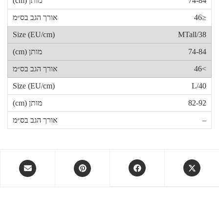
74-84
≤46
38/MTall
74-84
>46
40/L
82-92
–
Opens
Opens
Opens
Opens
in
in
in
in
a
a
a
a
new
new
new
new
window
window
window
window