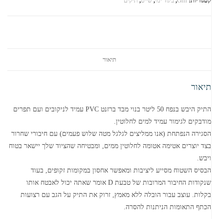
קטגוריות:
Gill
,
ביגוד ימי
,
שייט
,
תיקים
תיאור
תיאור
התיק היבש בנפח 50 ליטר בנוי מבד ברזנט PVC עמיד לניקובים ועם תפרים
מודבקים לגימור עמיד למים לחלוטין.
הסגירה הנפתחת (אנו ממליצים לגלגל מטה שלוש פעמים) עם חיבורי שחרור
בצד יוצרים אטימה אטומה לחלוטין ממים, ומבטיחה שהציוד שלך יישאר בטוח
ויבש.
הבסיס השטוח מסייע ליציבות ומאפשר אחסון במקומות זקופים, בעוד
שנקודות החיבור המרובות של טבעת D אומר שאתה יכול לאבטח אותו
בקלות. עוצב עבור הובלה ללא מאמץ, זרוק את התיק על הגב עם רצועות
הכתף התאומות הניתנות להסרה.