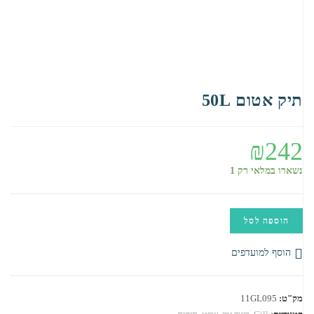
תיק אטום 50L
₪
242
נשארו במלאי רק 1
כמות
הוספה לסל
של
תיק
הוסף למועדפים
אטום
50L
מק"ט:
11GL095