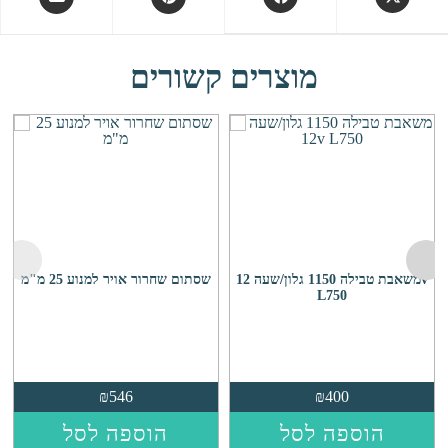
in
in
in
in
a
a
a
a
new
new
new
new
מוצרים קשורים
window
window
window
window
משאבת טבילה 1150 גלון/שעה 12v
שסתום שחרור אויר למנוע 25 מ"מ
L750
₪
546
₪
400
הוספה לסל
הוספה לסל