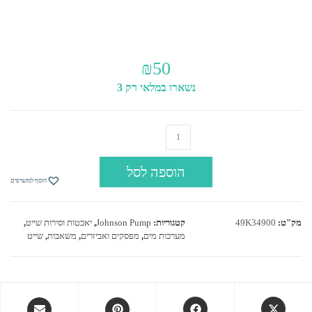
₪
50
נשארו במלאי רק 3
כמות
של
תושבת
הוספה לסל
קיר
הוסף למועדפים
למשאבת
טבילה
נשלפת
מק"ט:
49K34900
קטגוריות:
Johnson Pump
,
יאכטות וסירות שייט
,
מערכות מים
,
מפסקים ואביזרים
,
משאבות
,
שייט
Opens
Opens
Opens
Opens