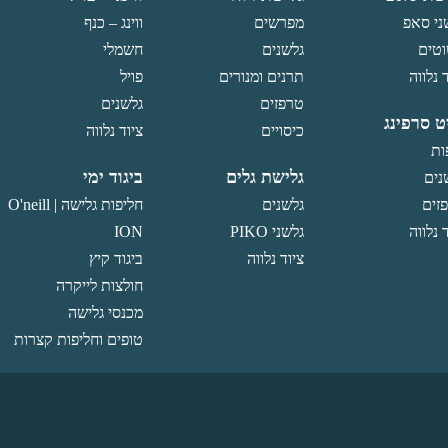
ני סאפ
מפרשים
ווינג – כנף
טים
גלשנים
חשמלי
 נלווה
תרנים ומנורים
פויל
טרפזים
גלשנים
ט סרפינג
כיסויים
ציוד נלווה
ות
גלישת גלים
ביגוד ימי
נים
זים
גלשנים
חליפות גלישה O'neill |
 נלווה
גלשני PIKO
ION
ציוד נלווה
ביגוד קיץ
חולצות לייקרה
מכנסי גלישה
טופים וחליפות קצרות