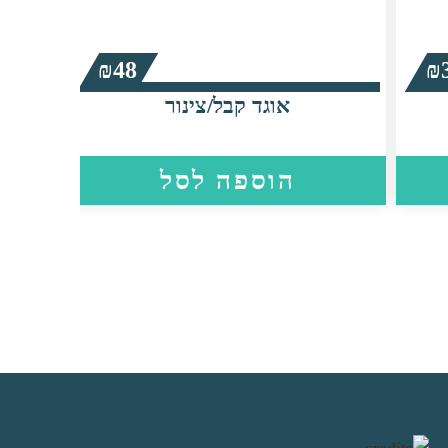
₪
48
₪
אוגד קבל/צינור
ש
הוספה לסל