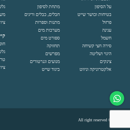
על הסיפון
מתחת לסיפון
גלש
בטיחות וכושר שייט
חבלים, כבלים וריגים
משו
פרזול
מתנות וספרות
ציוד
עגינה
מערכות מים
קיי
חשמל
ספורט מים
חופ
סירה חצי קשיחה
תחזוקה
גלש
היגוי ושליטה
מפרשים
טרפ
צינקים
מנועים וגנרטורים
ציוד
אלקטרוניקה וניווט
ביגוד שייט
© All right reserved