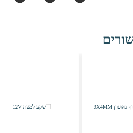
in
in
in
a
a
a
new
new
new
window
window
window
ורים