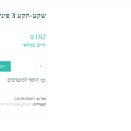
שקע-תקע 3 פינים אטום למים
₪
162
קיים במלאי
כמות
הוס
של
שקע-תקע
הוסף למועדפים
3
פינים
אטום
מק"ט:
24L0638085
למים
קטגוריות:
חשמל
,
יאכטות וסירות 