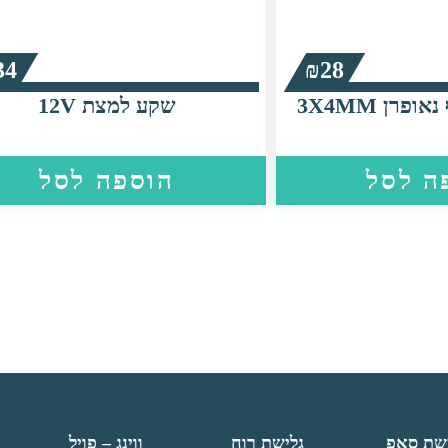
34
₪
28
פרן 3X4MM
שקע למצת 12V
ה לסל
הוספה לסל
שת סאפ
גלישת רוח
ווינג – פויל