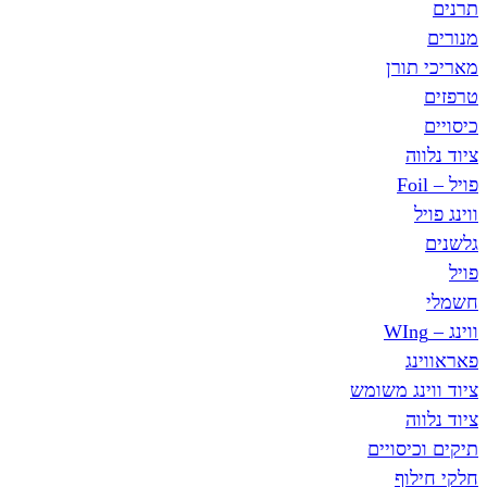
תרנים
מנורים
מאריכי תורן
טרפזים
כיסויים
ציוד נלווה
פויל – Foil
ווינג פויל
גלשנים
פויל
חשמלי
ווינג – WIng
פאראווינג
ציוד ווינג משומש
ציוד נלווה
תיקים וכיסויים
חלקי חילוף