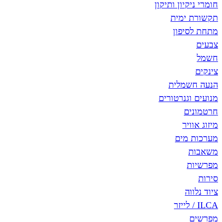
חומרי ניקיון ותיקון
תקשורת ימית
מתחת לסיפון
צבעים
חשמל
צינקים
הנעה חשמלית
מנועים וגנרטורים
חרטמונים
מיזוג אוויר
מערכות מים
משאבות
מפרשיות
סירות
ציוד נלווה
ILCA / לייזר
מפרשים