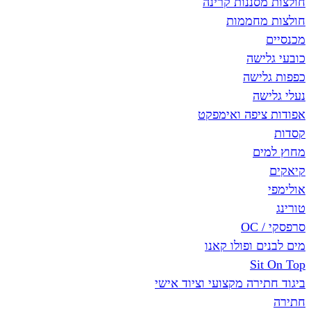
חולצות מסננות קרינה
חולצות מחממות
מכנסיים
כובעי גלישה
כפפות גלישה
נעלי גלישה
אפודות ציפה ואימפקט
קסדות
מחוץ למים
קיאקים
אולימפי
טורינג
סרפסקי / OC
מים לבנים ופולו קאנו
Sit On Top
ביגוד חתירה מקצועי וציוד אישי
חתירה