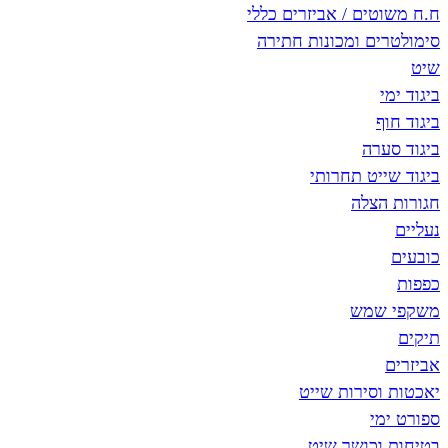
ח.ח משוטים / אביזרים כללי
סימולטרים ומכונות חתירה
שיט
ביגוד ימי
ביגוד חוף
ביגוד סערה
ביגוד שייט תחרותי
חגורות הצלה
נעליים
כובעים
כפפות
משקפי שמש
תיקים
אביזרים
יאכטות וסירות שייט
ספורט ימי
בטיחות וכושר שיט