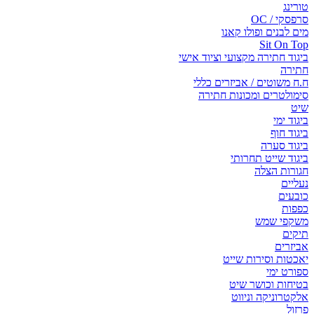
טורינג
סרפסקי / OC
מים לבנים ופולו קאנו
Sit On Top
ביגוד חתירה מקצועי וציוד אישי
חתירה
ח.ח משוטים / אביזרים כללי
סימולטרים ומכונות חתירה
שיט
ביגוד ימי
ביגוד חוף
ביגוד סערה
ביגוד שייט תחרותי
חגורות הצלה
נעליים
כובעים
כפפות
משקפי שמש
תיקים
אביזרים
יאכטות וסירות שייט
ספורט ימי
בטיחות וכושר שיט
אלקטרוניקה וניווט
פרזול