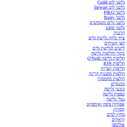
גלשני לונג Guild
גלשני לונג Stewart
גלשני PIKO
גלשני Rusty
גלשני גלים משומשים
גלשני סופט
חרבות
ציוד נלווה גלישת גלים
חצי קשיחים
לישים לגלישת גלים
ביגוד וחליפות גלישה
חליפות גלישה O'Neill
חליפות ION
חליפות קצרות
חולצות מסננות קרינה
חולצות מחממות
מכנסיים
כובעי גלישה
כפפות גלישה
נעלי גלישה
אפודות ציפה ואימפקט
קסדות
מחוץ למים
קיאקים
אולימפי