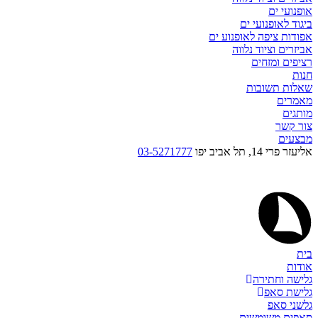
אופנועי ים
ביגוד לאופנועי ים
אפודות ציפה לאופנוע ים
אביזרים וציוד נלווה
רציפים ומזחים
חנות
שאלות תשובות
מאמרים
מותגים
צור קשר
מבצעים
אליעזר פרי 14, תל אביב יפו
03-5271777
בית
אודות
גלישה וחתירה
גלישת סאפ
גלשני סאפ
סאפים משומשים