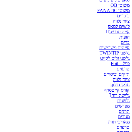
משוטי QB
משוטי FANATIC
כיסויים
ציוד נלווה
לישים לסאפ
קייט סרפינג
חופות
ברים
קייטים משומשים
גלשני TWINTIP
גלשני גלים לקייט
פויל – Foil
טרפזים
תיקים וכיסויים
ציוד נלווה
חלקי חילוף
קורס קייטסרף
גלישת רוח
גלשנים
מפרשים
תרנים
מנורים
מאריכי תורן
טרפזים