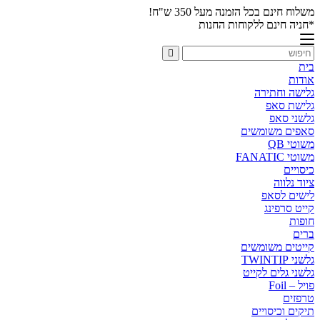
משלוח חינם בכל הזמנה מעל 350 ש"ח!
*חניה חינם ללקוחות החנות
בית
אודות
גלישה וחתירה
גלישת סאפ
גלשני סאפ
סאפים משומשים
משוטי QB
משוטי FANATIC
כיסויים
ציוד נלווה
לישים לסאפ
קייט סרפינג
חופות
ברים
קייטים משומשים
גלשני TWINTIP
גלשני גלים לקייט
פויל – Foil
טרפזים
תיקים וכיסויים