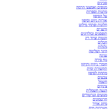
סכינים
מנופים ואמצעי הרמה
מתנות וספרות
על הסיפון
אורות ניווט וסיפון
חלונות ופתחי מילוט
ווינצ׳ים
תופסנים ובולדוגים
וונטות וציוד ריג
חבלים
גלגלות
היגוי ושליטה
עגינה
גוף סירה
חומרי ניקיון ותיקון
תקשורת ימית
מתחת לסיפון
צבעים
חשמל
צינקים
הנעה חשמלית
מנועים וגנרטורים
חרטמונים
מיזוג אוויר
מערכות מים