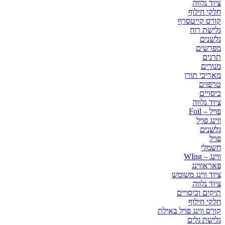
ציוד נלווה
חלקי חילוף
קורס קייטסרף
גלישת רוח
גלשנים
מפרשים
תרנים
מנורים
מאריכי תורן
טרפזים
כיסויים
ציוד נלווה
פויל – Foil
ווינג פויל
גלשנים
פויל
חשמלי
ווינג – WIng
פאראווינג
ציוד ווינג משומש
ציוד נלווה
תיקים וכיסויים
חלקי חילוף
קורס ווינג פויל באילת
גלישת גלים