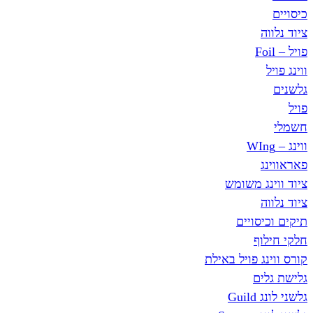
כיסויים
ציוד נלווה
פויל – Foil
ווינג פויל
גלשנים
פויל
חשמלי
ווינג – WIng
פאראווינג
ציוד ווינג משומש
ציוד נלווה
תיקים וכיסויים
חלקי חילוף
קורס ווינג פויל באילת
גלישת גלים
גלשני לונג Guild