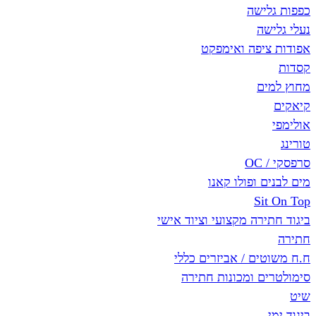
כפפות גלישה
נעלי גלישה
אפודות ציפה ואימפקט
קסדות
מחוץ למים
קיאקים
אולימפי
טורינג
סרפסקי / OC
מים לבנים ופולו קאנו
Sit On Top
ביגוד חתירה מקצועי וציוד אישי
חתירה
ח.ח משוטים / אביזרים כללי
סימולטרים ומכונות חתירה
שיט
ביגוד ימי