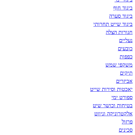
ביגוד חוף
ביגוד סערה
ביגוד שייט תחרותי
חגורות הצלה
נעליים
כובעים
כפפות
משקפי שמש
תיקים
אביזרים
יאכטות וסירות שייט
ספורט ימי
בטיחות וכושר שיט
אלקטרוניקה וניווט
פרזול
סכינים