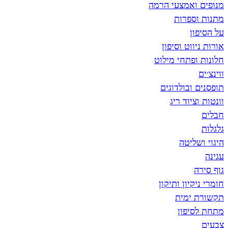
מנופים ואמצעי הרמה
מתנות וספרות
על הסיפון
אורות ניווט וסיפון
חלונות ופתחי מילוט
ווינצ׳ים
תופסנים ובולדוגים
וונטות וציוד ריג
חבלים
גלגלות
היגוי ושליטה
עגינה
גוף סירה
חומרי ניקיון ותיקון
תקשורת ימית
מתחת לסיפון
צבעים