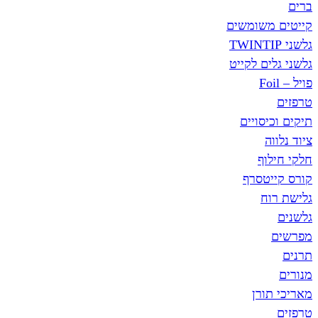
ברים
קייטים משומשים
גלשני TWINTIP
גלשני גלים לקייט
פויל – Foil
טרפזים
תיקים וכיסויים
ציוד נלווה
חלקי חילוף
קורס קייטסרף
גלישת רוח
גלשנים
מפרשים
תרנים
מנורים
מאריכי תורן
טרפזים