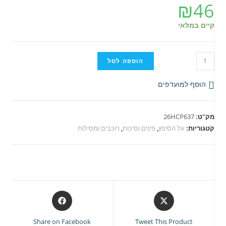
₪
46
קיים במלאי
כמות
הוספה לסל
של
פין
הוסף למועדפים
לרוכב
Harken
מק"ט:
26HCP637
C
קטגוריות:
על הסיפון
,
פינים וסיכות
,
רוכבים ומסילות
Opens
Opens
in
in
a
a
Share on Facebook
Tweet This Product