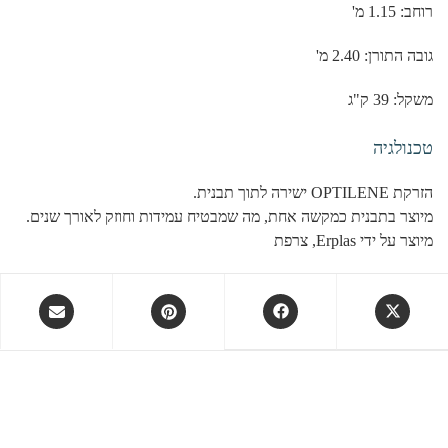
רוחב: 1.15 מ'
גובה התורן: 2.40 מ'
משקל: 39 ק"ג
טכנולגיה
הזרקת OPTILENE ישירה לתוך תבנית.
מיוצר בתבנית כמקשה אחת, מה שמבטיח עמידות וחוזק לאורך שנים.
מיוצר על ידי Erplas, צרפת
Opens
Opens
Opens
Opens
in
in
in
in
a
a
a
a
new
new
new
new
window
window
window
window