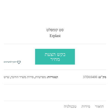
סט קומפלט
Erplast
בקש הצעת
מחיר
הוסף למועדפים
מק"ט:
37D10400
קטגוריות:
מפרשיות
,
סירות משרד החינוך
,
שייט
תיאור
מידות
טכנולגיה