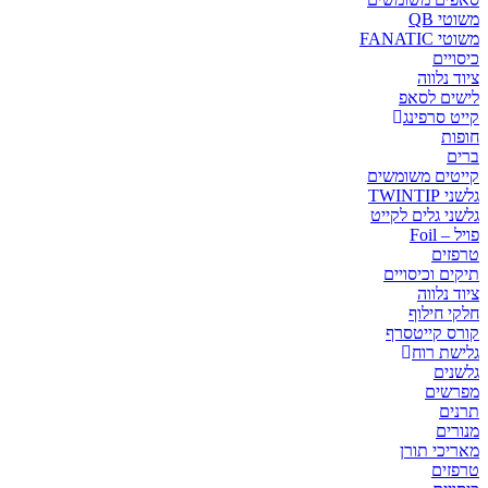
משוטי QB
משוטי FANATIC
כיסויים
ציוד נלווה
לישים לסאפ
קייט סרפינג
חופות
ברים
קייטים משומשים
גלשני TWINTIP
גלשני גלים לקייט
פויל – Foil
טרפזים
תיקים וכיסויים
ציוד נלווה
חלקי חילוף
קורס קייטסרף
גלישת רוח
גלשנים
מפרשים
תרנים
מנורים
מאריכי תורן
טרפזים