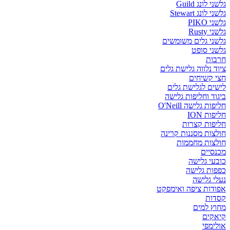
גלשני לונג Guild
גלשני לונג Stewart
גלשני PIKO
גלשני Rusty
גלשני גלים משומשים
גלשני סופט
חרבות
ציוד נלווה גלישת גלים
חצי קשיחים
לישים לגלישת גלים
ביגוד וחליפות גלישה
חליפות גלישה O'Neill
חליפות ION
חליפות קצרות
חולצות מסננות קרינה
חולצות מחממות
מכנסיים
כובעי גלישה
כפפות גלישה
נעלי גלישה
אפודות ציפה ואימפקט
קסדות
מחוץ למים
קיאקים
אולימפי