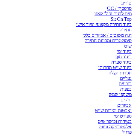
טורינג
סרפסקי / OC
מים לבנים ופולו קאנו
Sit On Top
ביגוד חתירה מקצועי וציוד אישי
חתירה
ח.ח משוטים / אביזרים כללי
סימולטרים ומכונות חתירה
שיט
ביגוד ימי
ביגוד חוף
ביגוד סערה
ביגוד שייט תחרותי
חגורות הצלה
נעליים
כובעים
כפפות
משקפי שמש
תיקים
אביזרים
יאכטות וסירות שייט
ספורט ימי
בטיחות וכושר שיט
אלקטרוניקה וניווט
פרזול