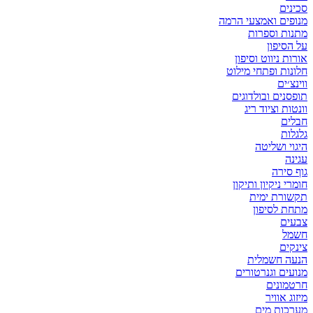
סכינים
מנופים ואמצעי הרמה
מתנות וספרות
על הסיפון
אורות ניווט וסיפון
חלונות ופתחי מילוט
ווינצ׳ים
תופסנים ובולדוגים
וונטות וציוד ריג
חבלים
גלגלות
היגוי ושליטה
עגינה
גוף סירה
חומרי ניקיון ותיקון
תקשורת ימית
מתחת לסיפון
צבעים
חשמל
צינקים
הנעה חשמלית
מנועים וגנרטורים
חרטמונים
מיזוג אוויר
מערכות מים