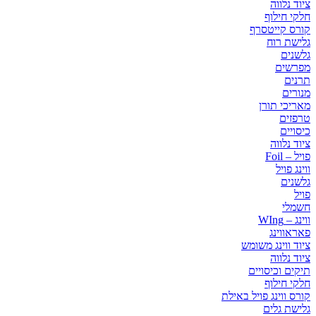
ציוד נלווה
חלקי חילוף
קורס קייטסרף
גלישת רוח
גלשנים
מפרשים
תרנים
מנורים
מאריכי תורן
טרפזים
כיסויים
ציוד נלווה
פויל – Foil
ווינג פויל
גלשנים
פויל
חשמלי
ווינג – WIng
פאראווינג
ציוד ווינג משומש
ציוד נלווה
תיקים וכיסויים
חלקי חילוף
קורס ווינג פויל באילת
גלישת גלים