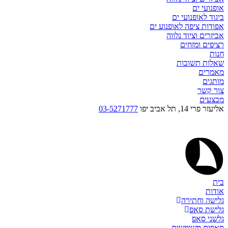
אופנועי ים
ביגוד לאופנועי ים
אפודות ציפה לאופנוע ים
אביזרים וציוד נלווה
רציפים ומזחים
חנות
שאלות תשובות
מאמרים
מותגים
צור קשר
מבצעים
אליעזר פרי 14, תל אביב יפו
03-5271777
בית
אודות
גלישה וחתירה
גלישת סאפ
גלשני סאפ
סאפים משומשים