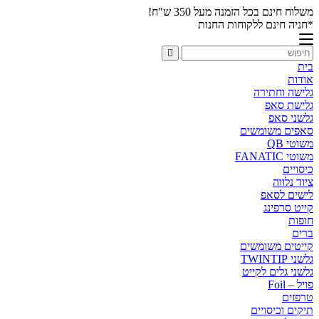
משלוח חינם בכל הזמנה מעל 350 ש"ח!
*חניה חינם ללקוחות החנות
בית
אודות
גלישה וחתירה
גלישת סאפ
גלשני סאפ
סאפים משומשים
משוטי QB
משוטי FANATIC
כיסויים
ציוד נלווה
לישים לסאפ
קייט סרפינג
חופות
ברים
קייטים משומשים
גלשני TWINTIP
גלשני גלים לקייט
פויל – Foil
טרפזים
תיקים וכיסויים