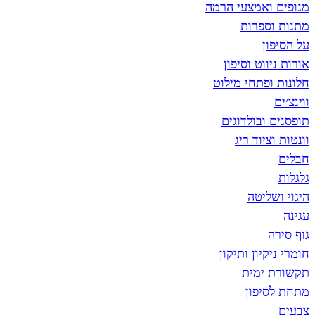
מנופים ואמצעי הרמה
מתנות וספרות
על הסיפון
אורות ניווט וסיפון
חלונות ופתחי מילוט
ווינצ׳ים
תופסנים ובולדוגים
וונטות וציוד ריג
חבלים
גלגלות
היגוי ושליטה
עגינה
גוף סירה
חומרי ניקיון ותיקון
תקשורת ימית
מתחת לסיפון
צבעים