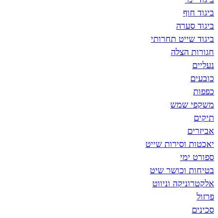
ביגוד חוף
ביגוד סערה
ביגוד שייט תחרותי
חגורות הצלה
נעליים
כובעים
כפפות
משקפי שמש
תיקים
אביזרים
יאכטות וסירות שייט
ספורט ימי
בטיחות וכושר שיט
אלקטרוניקה וניווט
פרזול
סכינים