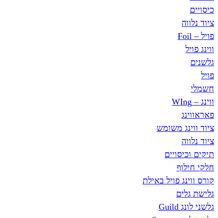
כיסויים
ציוד נלווה
פויל – Foil
ווינג פויל
גלשנים
פויל
חשמלי
ווינג – WIng
פאראווינג
ציוד ווינג משומש
ציוד נלווה
תיקים וכיסויים
חלקי חילוף
קורס ווינג פויל באילת
גלישת גלים
גלשני לונג Guild