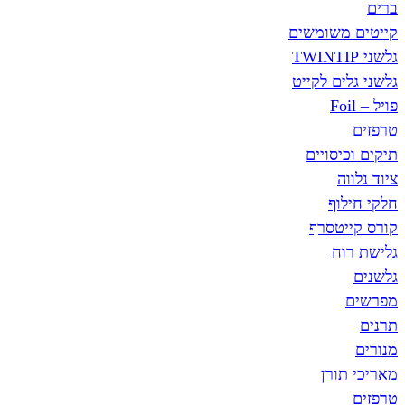
ברים
קייטים משומשים
גלשני TWINTIP
גלשני גלים לקייט
פויל – Foil
טרפזים
תיקים וכיסויים
ציוד נלווה
חלקי חילוף
קורס קייטסרף
גלישת רוח
גלשנים
מפרשים
תרנים
מנורים
מאריכי תורן
טרפזים