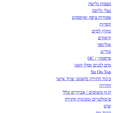
כפפות גלישה
נעלי גלישה
אפודות ציפה ואימפקט
קסדות
מחוץ למים
קיאקים
אולימפי
טורינג
סרפסקי / OC
מים לבנים ופולו קאנו
Sit On Top
ביגוד חתירה מקצועי וציוד אישי
חתירה
ח.ח משוטים / אביזרים כללי
סימולטרים ומכונות חתירה
שיט
ביגוד ימי