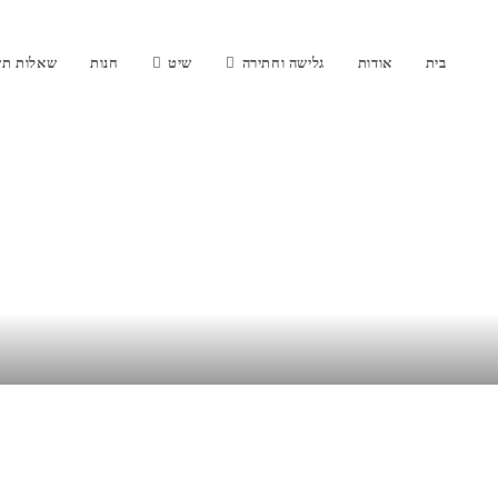
בית
אודות
גלישה וחתירה
שיט
חנות
שאלות תש