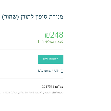
מנורת סיפון לתורן (שחור)
₪
248
נשארו במלאי רק 1
כמות
הוספה לסל
של
מנורת
הוסף למועדפים
סיפון
לתורן
מק"ט:
3217531
(שחור)
קטגוריות:
חשמל
,
יאכטות וסירות שייט
,
שייט
,
תאורת סי