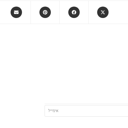
Opens
Opens
Opens
Opens
in
in
in
in
a
a
a
a
new
new
new
new
window
window
window
window