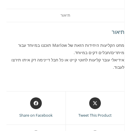
תיאור
תיאור
מחט הקליעות היחידות הזאת של Marlow תוכננו במיוחד עבור
מיתרים/חבלים דקים במיוחד.
אידיאלי עובר קליעות לחוטי קייט או כל חבל דיינימה דק איתו תירצו
לעבוד.
Opens
Opens
in
in
a
a
Share on Facebook
Tweet This Product
new
new
window
window