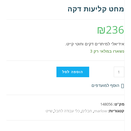
מחט קליעות דקה
₪
236
אידיאלי למיתרים דקים וחוטי קייט.
נשארו במלאי רק 3
כמות
הוספה לסל
של
מחט
הוסף למועדפים
קליעות
דקה
מק"ט:
148056
קטגוריות:
marlow
,
חבלים
,
כלי עבודה לחבל
,
שייט