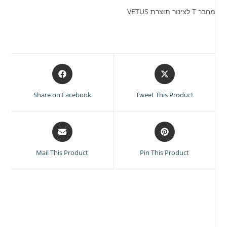
מחבר T לצינור תוצרת VETUS
Opens
Opens
in
in
a
a
Share on Facebook
Tweet This Product
new
new
window
window
Opens
Opens
in
in
a
a
Mail This Product
Pin This Product
new
new
window
window