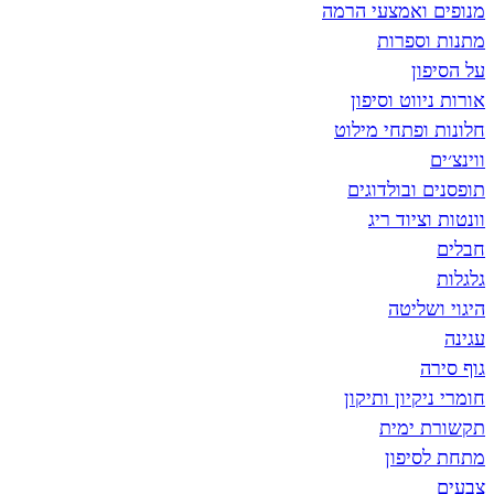
מנופים ואמצעי הרמה
מתנות וספרות
על הסיפון
אורות ניווט וסיפון
חלונות ופתחי מילוט
ווינצ׳ים
תופסנים ובולדוגים
וונטות וציוד ריג
חבלים
גלגלות
היגוי ושליטה
עגינה
גוף סירה
חומרי ניקיון ותיקון
תקשורת ימית
מתחת לסיפון
צבעים