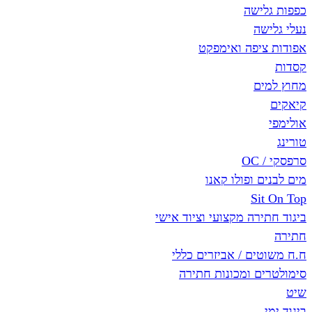
כפפות גלישה
נעלי גלישה
אפודות ציפה ואימפקט
קסדות
מחוץ למים
קיאקים
אולימפי
טורינג
סרפסקי / OC
מים לבנים ופולו קאנו
Sit On Top
ביגוד חתירה מקצועי וציוד אישי
חתירה
ח.ח משוטים / אביזרים כללי
סימולטרים ומכונות חתירה
שיט
ביגוד ימי