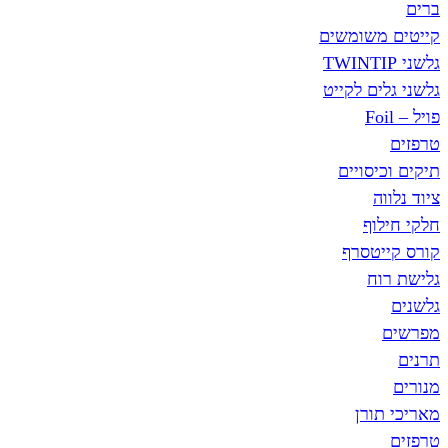
ברים
קייטים משומשים
גלשני TWINTIP
גלשני גלים לקייט
פויל – Foil
טרפזים
תיקים וכיסויים
ציוד נלווה
חלקי חילוף
קורס קייטסרף
גלישת רוח
גלשנים
מפרשים
תרנים
מנורים
מאריכי תורן
טרפזים