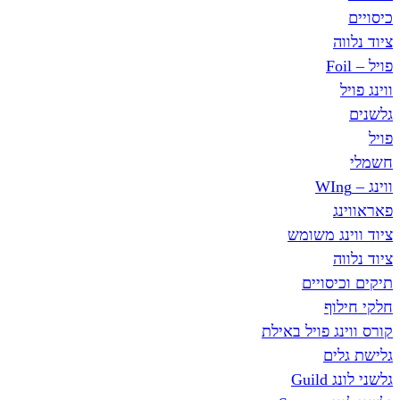
כיסויים
ציוד נלווה
פויל – Foil
ווינג פויל
גלשנים
פויל
חשמלי
ווינג – WIng
פאראווינג
ציוד ווינג משומש
ציוד נלווה
תיקים וכיסויים
חלקי חילוף
קורס ווינג פויל באילת
גלישת גלים
גלשני לונג Guild