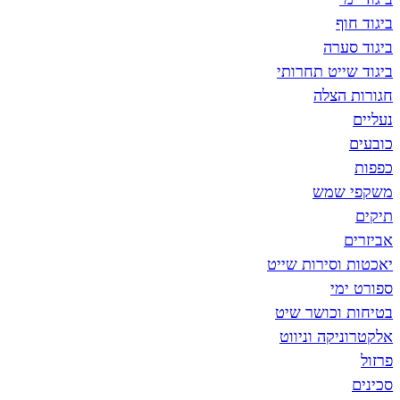
ביגוד חוף
ביגוד סערה
ביגוד שייט תחרותי
חגורות הצלה
נעליים
כובעים
כפפות
משקפי שמש
תיקים
אביזרים
יאכטות וסירות שייט
ספורט ימי
בטיחות וכושר שיט
אלקטרוניקה וניווט
פרזול
סכינים