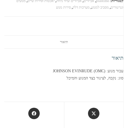
קטגוריות:
plastimo
,
אביזרים
,
אביזרים וציוד נלווה
,
יאכטות וסירות שייט
,
מנועים
וגנרטורים
,
מסביב למנוע
,
מערכות דלק
,
סירות מנוע
תיאור
תיאור
עבור מנוע: (JOHNSON EVINRUDE (OMC
סוג: נקבה, לצינור בצד המנוע והמיכל
Opens
Opens
in
in
a
a