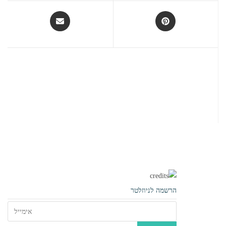
new
new
window
window
Opens
Opens
in
in
a
a
new
new
window
window
יאכטות
וסירות
הרשמה לניוזלטר
גלישת
סאפ