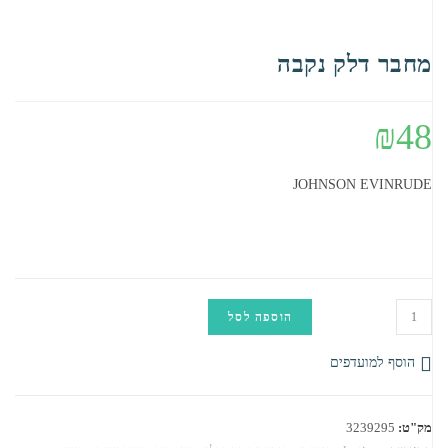
מחבר דלק נקבה
₪
48
JOHNSON EVINRUDE
קיים במלאי
כמות
הוספה לסל
של
מחבר
הוסף למועדפים
דלק
נקבה
מק"ט:
3239295