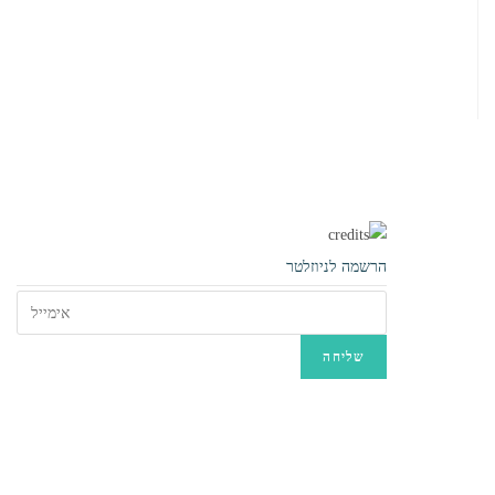
יאכטות
וסירות
הרשמה לניוזלטר
גלישת
סאפ
קייט
סרפינג
גלישת רוח
גלישת
גלים