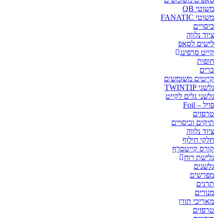
משוטי QB
משוטי FANATIC
כיסויים
ציוד נלווה
לישים לסאפ
קייט סרפינג
חופות
ברים
קייטים משומשים
גלשני TWINTIP
גלשני גלים לקייט
פויל – Foil
טרפזים
תיקים וכיסויים
ציוד נלווה
חלקי חילוף
קורס קייטסרף
גלישת רוח
גלשנים
מפרשים
תרנים
מנורים
מאריכי תורן
טרפזים