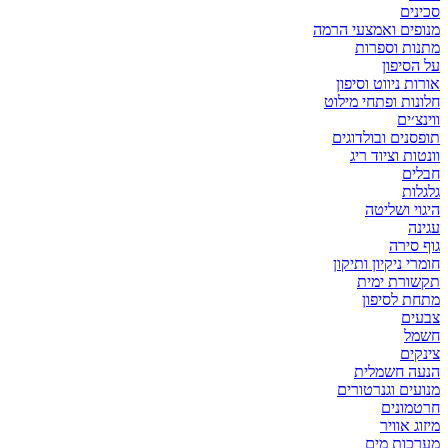
סכינים
מנופים ואמצעי הרמה
מתנות וספרות
על הסיפון
אורות ניווט וסיפון
חלונות ופתחי מילוט
ווינצ׳ים
תופסנים ובולדוגים
וונטות וציוד ריג
חבלים
גלגלות
היגוי ושליטה
עגינה
גוף סירה
חומרי ניקיון ותיקון
תקשורת ימית
מתחת לסיפון
צבעים
חשמל
צינקים
הנעה חשמלית
מנועים וגנרטורים
חרטמונים
מיזוג אוויר
מערכות מים