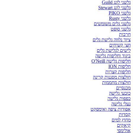
גלשני לונג Guild
גלשני לונג Stewart
גלשני PIKO
גלשני Rusty
גלשני גלים משומשים
גלשני סופט
חרבות
ציוד נלווה גלישת גלים
חצי קשיחים
לישים לגלישת גלים
ביגוד וחליפות גלישה
חליפות גלישה O'Neill
חליפות ION
חליפות קצרות
חולצות מסננות קרינה
חולצות מחממות
מכנסיים
כובעי גלישה
כפפות גלישה
נעלי גלישה
אפודות ציפה ואימפקט
קסדות
מחוץ למים
קיאקים
אולימפי