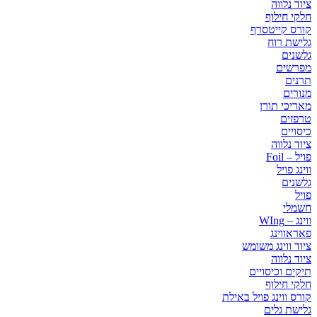
ציוד נלווה
חלקי חילוף
קורס קייטסרף
גלישת רוח
גלשנים
מפרשים
תרנים
מנורים
מאריכי תורן
טרפזים
כיסויים
ציוד נלווה
פויל – Foil
ווינג פויל
גלשנים
פויל
חשמלי
ווינג – WIng
פאראווינג
ציוד ווינג משומש
ציוד נלווה
תיקים וכיסויים
חלקי חילוף
קורס ווינג פויל באילת
גלישת גלים