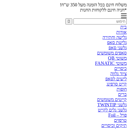
משלוח חינם בכל הזמנה מעל 350 ש"ח!
*חניה חינם ללקוחות החנות
בית
אודות
גלישה וחתירה
גלישת סאפ
גלשני סאפ
סאפים משומשים
משוטי QB
משוטי FANATIC
כיסויים
ציוד נלווה
לישים לסאפ
קייט סרפינג
חופות
ברים
קייטים משומשים
גלשני TWINTIP
גלשני גלים לקייט
פויל – Foil
טרפזים
תיקים וכיסויים