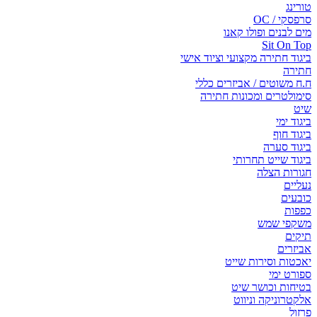
טורינג
סרפסקי / OC
מים לבנים ופולו קאנו
Sit On Top
ביגוד חתירה מקצועי וציוד אישי
חתירה
ח.ח משוטים / אביזרים כללי
סימולטרים ומכונות חתירה
שיט
ביגוד ימי
ביגוד חוף
ביגוד סערה
ביגוד שייט תחרותי
חגורות הצלה
נעליים
כובעים
כפפות
משקפי שמש
תיקים
אביזרים
יאכטות וסירות שייט
ספורט ימי
בטיחות וכושר שיט
אלקטרוניקה וניווט
פרזול