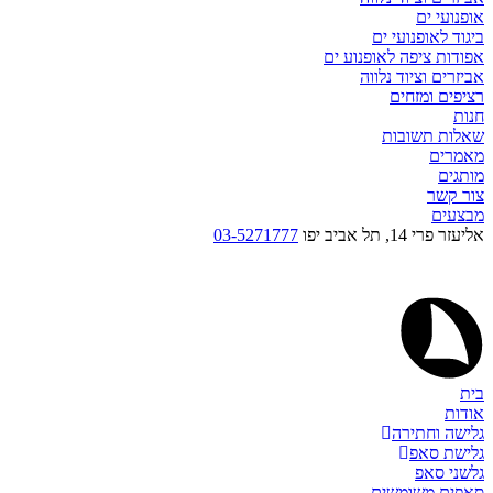
אופנועי ים
ביגוד לאופנועי ים
אפודות ציפה לאופנוע ים
אביזרים וציוד נלווה
רציפים ומזחים
חנות
שאלות תשובות
מאמרים
מותגים
צור קשר
מבצעים
אליעזר פרי 14, תל אביב יפו
03-5271777
בית
אודות
גלישה וחתירה
גלישת סאפ
גלשני סאפ
סאפים משומשים