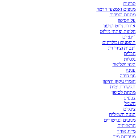
סכינים
מנופים ואמצעי הרמה
מתנות וספרות
על הסיפון
אורות ניווט וסיפון
חלונות ופתחי מילוט
ווינצ׳ים
תופסנים ובולדוגים
וונטות וציוד ריג
חבלים
גלגלות
היגוי ושליטה
עגינה
גוף סירה
חומרי ניקיון ותיקון
תקשורת ימית
מתחת לסיפון
צבעים
חשמל
צינקים
הנעה חשמלית
מנועים וגנרטורים
חרטמונים
מיזוג אוויר
מערכות מים