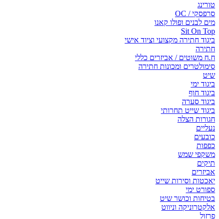
טורינג
סרפסקי / OC
מים לבנים ופולו קאנו
Sit On Top
ביגוד חתירה מקצועי וציוד אישי
חתירה
ח.ח משוטים / אביזרים כללי
סימולטרים ומכונות חתירה
שיט
ביגוד ימי
ביגוד חוף
ביגוד סערה
ביגוד שייט תחרותי
חגורות הצלה
נעליים
כובעים
כפפות
משקפי שמש
תיקים
אביזרים
יאכטות וסירות שייט
ספורט ימי
בטיחות וכושר שיט
אלקטרוניקה וניווט
פרזול