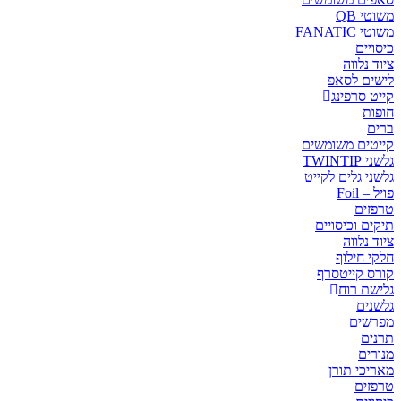
משוטי QB
משוטי FANATIC
כיסויים
ציוד נלווה
לישים לסאפ
קייט סרפינג
חופות
ברים
קייטים משומשים
גלשני TWINTIP
גלשני גלים לקייט
פויל – Foil
טרפזים
תיקים וכיסויים
ציוד נלווה
חלקי חילוף
קורס קייטסרף
גלישת רוח
גלשנים
מפרשים
תרנים
מנורים
מאריכי תורן
טרפזים