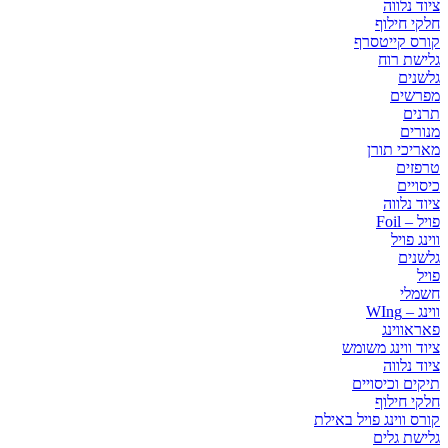
ציוד נלווה
חלקי חילוף
קורס קייטסרף
גלישת רוח
גלשנים
מפרשים
תרנים
מנורים
מאריכי תורן
טרפזים
כיסויים
ציוד נלווה
פויל – Foil
ווינג פויל
גלשנים
פויל
חשמלי
ווינג – WIng
פאראווינג
ציוד ווינג משומש
ציוד נלווה
תיקים וכיסויים
חלקי חילוף
קורס ווינג פויל באילת
גלישת גלים