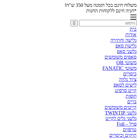
משלוח חינם בכל הזמנה מעל 350 ש"ח!
*חניה חינם ללקוחות החנות
בית
אודות
גלישה וחתירה
גלישת סאפ
גלשני סאפ
סאפים משומשים
משוטי QB
משוטי FANATIC
כיסויים
ציוד נלווה
לישים לסאפ
קייט סרפינג
חופות
ברים
קייטים משומשים
גלשני TWINTIP
גלשני גלים לקייט
פויל – Foil
טרפזים
תיקים וכיסויים