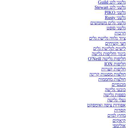
גלשני לונג Guild
גלשני לונג Stewart
גלשני PIKO
גלשני Rusty
גלשני גלים משומשים
גלשני סופט
חרבות
ציוד נלווה גלישת גלים
חצי קשיחים
לישים לגלישת גלים
ביגוד וחליפות גלישה
חליפות גלישה O'Neill
חליפות ION
חליפות קצרות
חולצות מסננות קרינה
חולצות מחממות
מכנסיים
כובעי גלישה
כפפות גלישה
נעלי גלישה
אפודות ציפה ואימפקט
קסדות
מחוץ למים
קיאקים
אולימפי