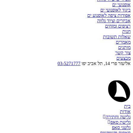
אופנועי ים
ביגוד לאופנועי ים
אפודות ציפה לאופנוע ים
אביזרים וציוד נלווה
רציפים ומזחים
חנות
שאלות תשובות
מאמרים
מותגים
צור קשר
מבצעים
אליעזר פרי 14, תל אביב יפו
03-5271777
בית
אודות
גלישה וחתירה
גלישת סאפ
גלשני סאפ
סאפים משומשים