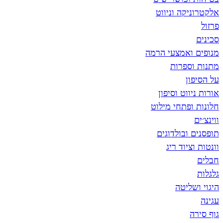
אלקטרוניקה וניווט
פרזול
סכינים
מנופים ואמצעי הרמה
מתנות וספרות
על הסיפון
אורות ניווט וסיפון
חלונות ופתחי מילוט
ווינצ׳ים
תופסנים ובולדוגים
וונטות וציוד ריג
חבלים
גלגלות
היגוי ושליטה
עגינה
גוף סירה