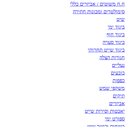
ח.ח משוטים / אביזרים כללי
סימולטרים ומכונות חתירה
שיט
ביגוד ימי
ביגוד חוף
ביגוד סערה
ביגוד שייט תחרותי
חגורות הצלה
נעליים
כובעים
כפפות
משקפי שמש
תיקים
אביזרים
יאכטות וסירות שייט
ספורט ימי
בטיחות וכושר שיט