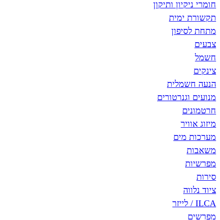
חומרי ניקיון ותיקון
תקשורת ימית
מתחת לסיפון
צבעים
חשמל
צינקים
הנעה חשמלית
מנועים וגנרטורים
חרטמונים
מיזוג אוויר
מערכות מים
משאבות
מפרשיות
סירות
ציוד נלווה
ILCA / לייזר
מפרשים