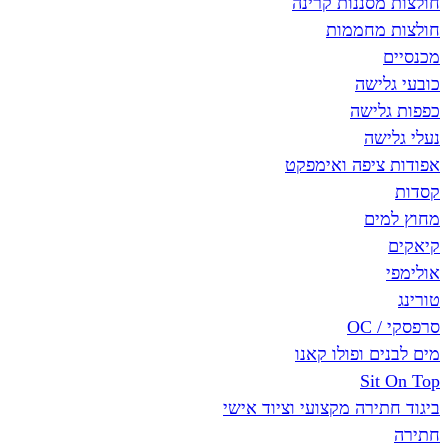
חולצות מסננות קרינה
חולצות מחממות
מכנסיים
כובעי גלישה
כפפות גלישה
נעלי גלישה
אפודות ציפה ואימפקט
קסדות
מחוץ למים
קיאקים
אולימפי
טורינג
סרפסקי / OC
מים לבנים ופולו קאנו
Sit On Top
ביגוד חתירה מקצועי וציוד אישי
חתירה