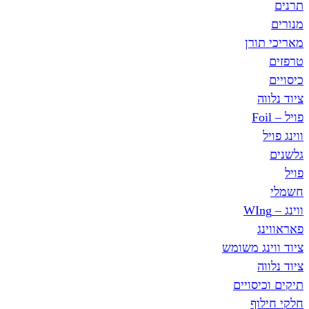
תרנים
מנורים
מאריכי תורן
טרפזים
כיסויים
ציוד נלווה
פויל – Foil
ווינג פויל
גלשנים
פויל
חשמלי
ווינג – WIng
פאראווינג
ציוד ווינג משומש
ציוד נלווה
תיקים וכיסויים
חלקי חילוף