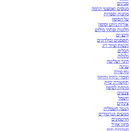
סכינים
מנופים ואמצעי הרמה
מתנות וספרות
על הסיפון
אורות ניווט וסיפון
חלונות ופתחי מילוט
ווינצ׳ים
תופסנים ובולדוגים
וונטות וציוד ריג
חבלים
גלגלות
היגוי ושליטה
עגינה
גוף סירה
חומרי ניקיון ותיקון
תקשורת ימית
מתחת לסיפון
צבעים
חשמל
צינקים
הנעה חשמלית
מנועים וגנרטורים
חרטמונים
מיזוג אוויר
מערכות מים