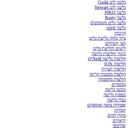
גלשני לונג Guild
גלשני לונג Stewart
גלשני PIKO
גלשני Rusty
גלשני גלים משומשים
גלשני סופט
חרבות
ציוד נלווה גלישת גלים
חצי קשיחים
לישים לגלישת גלים
ביגוד וחליפות גלישה
חליפות גלישה O'Neill
חליפות ION
חליפות קצרות
חולצות מסננות קרינה
חולצות מחממות
מכנסיים
כובעי גלישה
כפפות גלישה
נעלי גלישה
אפודות ציפה ואימפקט
קסדות
מחוץ למים
קיאקים
אולימפי