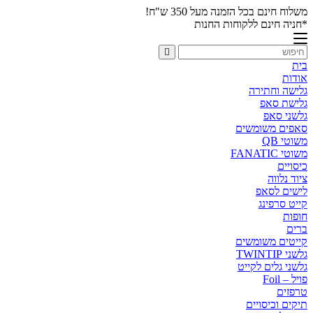
משלוח חינם בכל הזמנה מעל 350 ש"ח!
*חניה חינם ללקוחות החנות
בית
אודות
גלישה וחתירה
גלישת סאפ
גלשני סאפ
סאפים משומשים
משוטי QB
משוטי FANATIC
כיסויים
ציוד נלווה
לישים לסאפ
קייט סרפינג
חופות
ברים
קייטים משומשים
גלשני TWINTIP
גלשני גלים לקייט
פויל – Foil
טרפזים
תיקים וכיסויים