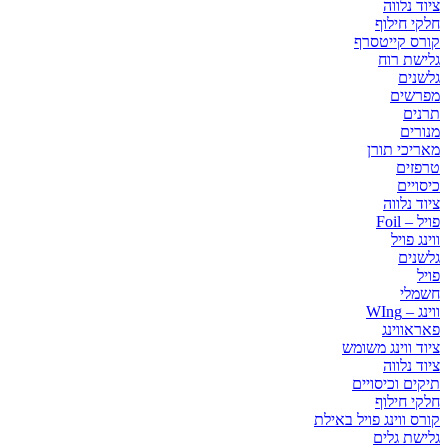
ציוד נלווה
חלקי חילוף
קורס קייטסרף
גלישת רוח
גלשנים
מפרשים
תרנים
מנורים
מאריכי תורן
טרפזים
כיסויים
ציוד נלווה
פויל – Foil
ווינג פויל
גלשנים
פויל
חשמלי
ווינג – WIng
פאראווינג
ציוד ווינג משומש
ציוד נלווה
תיקים וכיסויים
חלקי חילוף
קורס ווינג פויל באילת
גלישת גלים