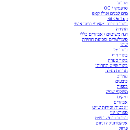
טורינג
סרפסקי / OC
מים לבנים ופולו קאנו
Sit On Top
ביגוד חתירה מקצועי וציוד אישי
חתירה
ח.ח משוטים / אביזרים כללי
סימולטרים ומכונות חתירה
שיט
ביגוד ימי
ביגוד חוף
ביגוד סערה
ביגוד שייט תחרותי
חגורות הצלה
נעליים
כובעים
כפפות
משקפי שמש
תיקים
אביזרים
יאכטות וסירות שייט
ספורט ימי
בטיחות וכושר שיט
אלקטרוניקה וניווט
פרזול