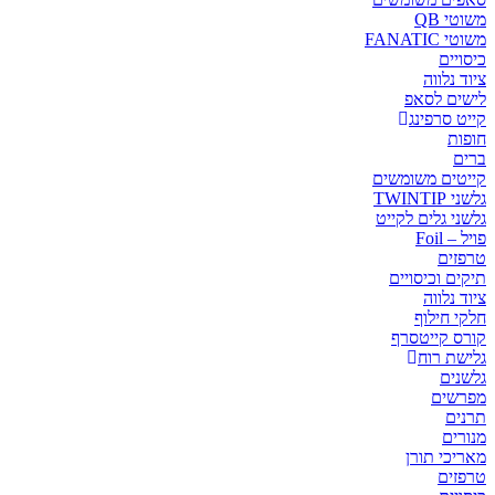
משוטי QB
משוטי FANATIC
כיסויים
ציוד נלווה
לישים לסאפ
קייט סרפינג
חופות
ברים
קייטים משומשים
גלשני TWINTIP
גלשני גלים לקייט
פויל – Foil
טרפזים
תיקים וכיסויים
ציוד נלווה
חלקי חילוף
קורס קייטסרף
גלישת רוח
גלשנים
מפרשים
תרנים
מנורים
מאריכי תורן
טרפזים