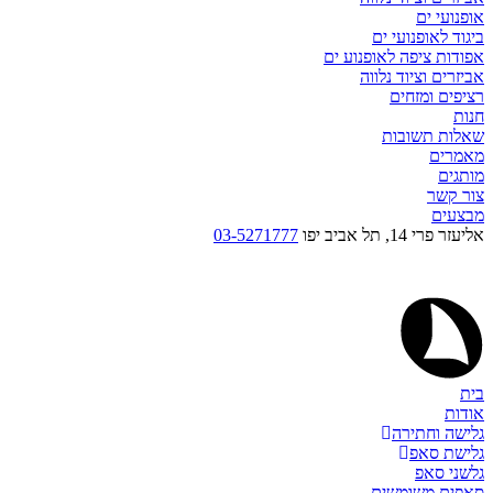
אופנועי ים
ביגוד לאופנועי ים
אפודות ציפה לאופנוע ים
אביזרים וציוד נלווה
רציפים ומזחים
חנות
שאלות תשובות
מאמרים
מותגים
צור קשר
מבצעים
אליעזר פרי 14, תל אביב יפו
03-5271777
בית
אודות
גלישה וחתירה
גלישת סאפ
גלשני סאפ
סאפים משומשים