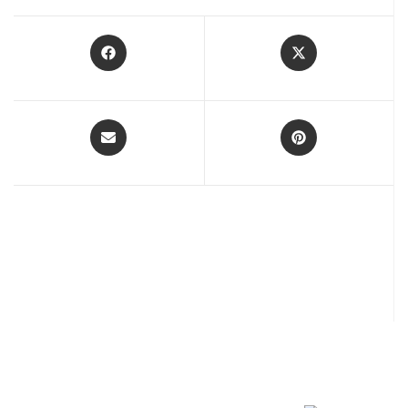
Opens
Opens
in
in
a
a
new
new
window
window
Opens
Opens
in
in
a
a
new
new
window
window