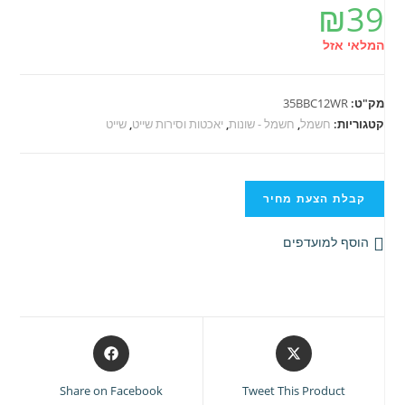
₪
39
המלאי אזל
מק"ט:
35BBC12WR
קטגוריות:
חשמל
,
חשמל - שונות
,
יאכטות וסירות שייט
,
שייט
קבלת הצעת מחיר
הוסף למועדפים
Opens
Opens
in
in
a
a
Share on Facebook
Tweet This Product
new
new