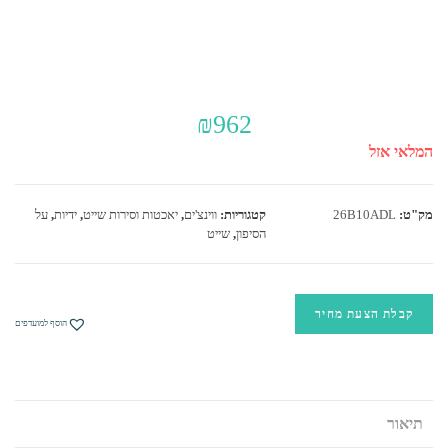
₪
962
המלאי אזל
מק"ט:
26B10ADL
קטגוריות:
ווינצ'ים
,
יאכטות וסירות שייט
,
ידיות
,
על
הסיפון
,
שייט
קבלת הצעת מחיר
הוסף למועדפים
תיאור