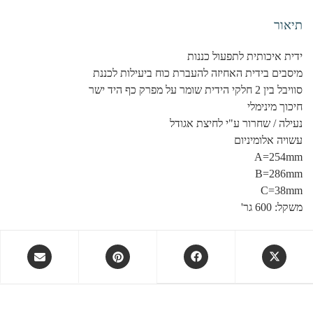
תיאור
ידית איכותית לתפעול כננות
מיסבים בידית האחיזה להעברת כוח ביעילות לכננת
סוויבל בין 2 חלקי הידית שומר על מפרק כף היד ישר
חיכוך מינימלי
נעילה / שחרור ע"י לחיצת אגודל
עשויה אלומיניום
A=254mm
B=286mm
C=38mm
משקל: 600 גר'
Opens
Opens
Opens
Opens
in
in
in
in
a
a
a
a
new
new
new
new
window
window
window
window