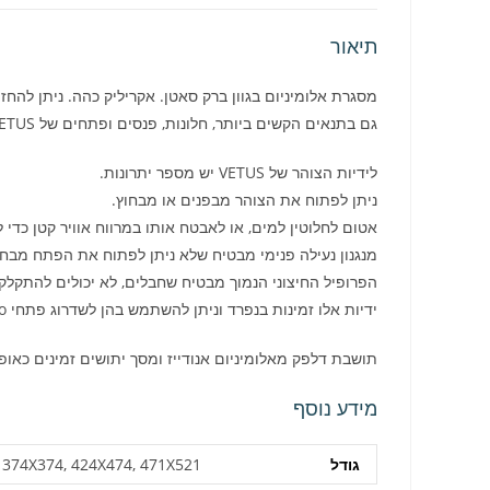
תיאור
מסגרת אלומיניום בגוון ברק סאטן. אקריליק כהה. ניתן להחזיק 
גם בתנאים הקשים ביותר, חלונות, פנסים ופתחים של VETUS עדיין ייראו כמו חדשים!
לידיות הצוהר של VETUS יש מספר יתרונות.
ניתן לפתוח את הצוהר מבפנים או מבחוץ.
אטום לחלוטין למים, או לאבטח אותו במרווח אוויר קטן כדי ל
מנגנון נעילה פנימי מבטיח שלא ניתן לפתוח את הפתח מב
הפרופיל החיצוני הנמוך מבטיח שחבלים, לא יכולים להתקלקל
ידיות אלו זמינות בנפרד וניתן להשתמש בהן לשדרוג פתחי VETUS Libero ו-Planus ישנים יותר.
תושבת דלפק מאלומיניום אנודייז ומסך יתושים זמינים כאופצ
מידע נוסף
גודל
 374X374, 424X474, 471X521