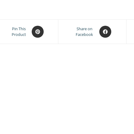
Opens
Opens
Pin This
Share on
Product
Facebook
in
in
a
a
new
new
window
window