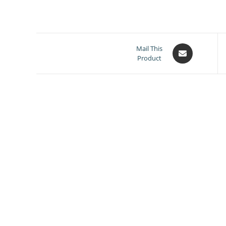
Opens
Mail This
Product
in
a
new
window