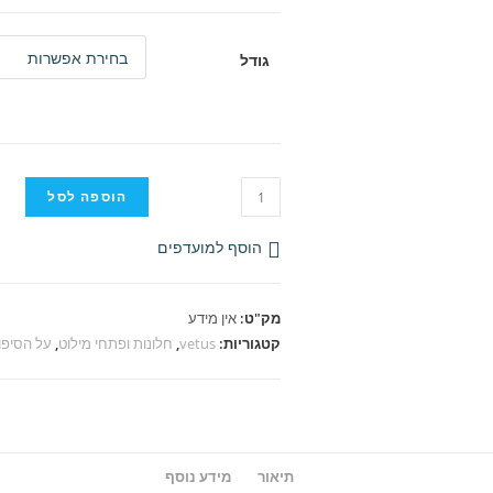
גודל
כמות
הוספה לסל
של
חלון
הוסף למועדפים
מילוט
Vetus
מק"ט:
אין מידע
Planus
קטגוריות:
vetus
,
חלונות ופתחי מילוט
,
על הסיפון
תיאור
מידע נוסף