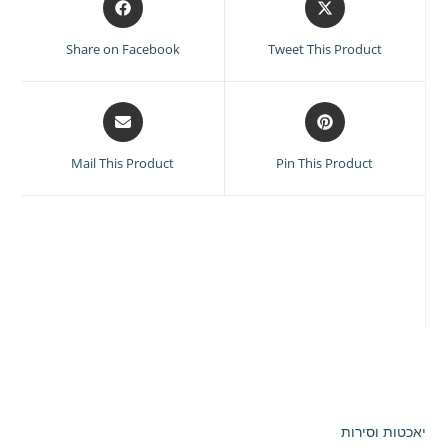
in
in
a
a
Share on Facebook
Tweet This Product
new
new
window
window
Opens
Opens
in
in
a
a
Mail This Product
Pin This Product
new
new
window
window
יאכטות וסירות