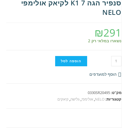
סנפיר הגה K1 7 לקיאק אולימפי
NELO
₪
291
נשארו במלאי רק 2
כמות
הוספה לסל
של
סנפיר
הוסף למועדפים
הגה
K1
מק"ט:
0330SR20495
7
קטגוריות:
NELO
,
אולימפי
,
גלישה
,
קיאקים
לקיאק
אולימפי
NELO