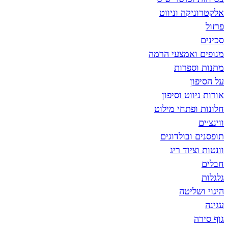
אלקטרוניקה וניווט
פרזול
סכינים
מנופים ואמצעי הרמה
מתנות וספרות
על הסיפון
אורות ניווט וסיפון
חלונות ופתחי מילוט
ווינצ׳ים
תופסנים ובולדוגים
וונטות וציוד ריג
חבלים
גלגלות
היגוי ושליטה
עגינה
גוף סירה