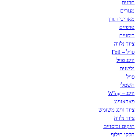
תרנים
מנורים
מאריכי תורן
טרפזים
כיסויים
ציוד נלווה
פויל – Foil
ווינג פויל
גלשנים
פויל
חשמלי
ווינג – WIng
פאראווינג
ציוד ווינג משומש
ציוד נלווה
תיקים וכיסויים
חלקי חילוף