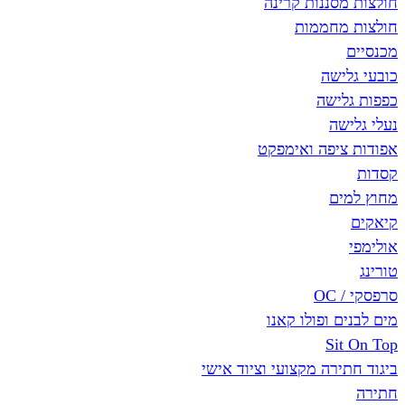
חולצות מסננות קרינה
חולצות מחממות
מכנסיים
כובעי גלישה
כפפות גלישה
נעלי גלישה
אפודות ציפה ואימפקט
קסדות
מחוץ למים
קיאקים
אולימפי
טורינג
סרפסקי / OC
מים לבנים ופולו קאנו
Sit On Top
ביגוד חתירה מקצועי וציוד אישי
חתירה