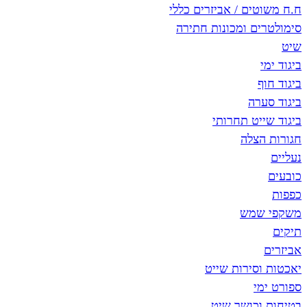
ח.ח משוטים / אביזרים כללי
סימולטרים ומכונות חתירה
שיט
ביגוד ימי
ביגוד חוף
ביגוד סערה
ביגוד שייט תחרותי
חגורות הצלה
נעליים
כובעים
כפפות
משקפי שמש
תיקים
אביזרים
יאכטות וסירות שייט
ספורט ימי
בטיחות וכושר שיט