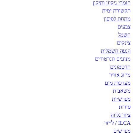
חומרי ניקיון ותיקון
תקשורת ימית
מתחת לסיפון
צבעים
חשמל
צינקים
הנעה חשמלית
מנועים וגנרטורים
חרטמונים
מיזוג אוויר
מערכות מים
משאבות
מפרשיות
סירות
ציוד נלווה
ILCA / לייזר
מפרשים