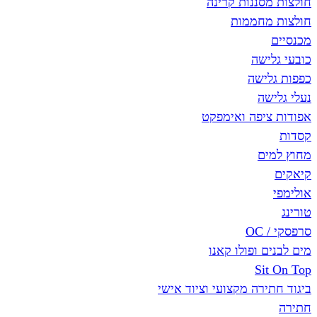
חולצות מסננות קרינה
חולצות מחממות
מכנסיים
כובעי גלישה
כפפות גלישה
נעלי גלישה
אפודות ציפה ואימפקט
קסדות
מחוץ למים
קיאקים
אולימפי
טורינג
סרפסקי / OC
מים לבנים ופולו קאנו
Sit On Top
ביגוד חתירה מקצועי וציוד אישי
חתירה