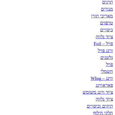
תרנים
מנורים
מאריכי תורן
טרפזים
כיסויים
ציוד נלווה
פויל – Foil
ווינג פויל
גלשנים
פויל
חשמלי
ווינג – WIng
פאראווינג
ציוד ווינג משומש
ציוד נלווה
תיקים וכיסויים
חלקי חילוף