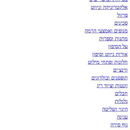
אלקטרוניקה וניווט
פרזול
סכינים
מנופים ואמצעי הרמה
מתנות וספרות
על הסיפון
אורות ניווט וסיפון
חלונות ופתחי מילוט
ווינצ׳ים
תופסנים ובולדוגים
וונטות וציוד ריג
חבלים
גלגלות
היגוי ושליטה
עגינה
גוף סירה