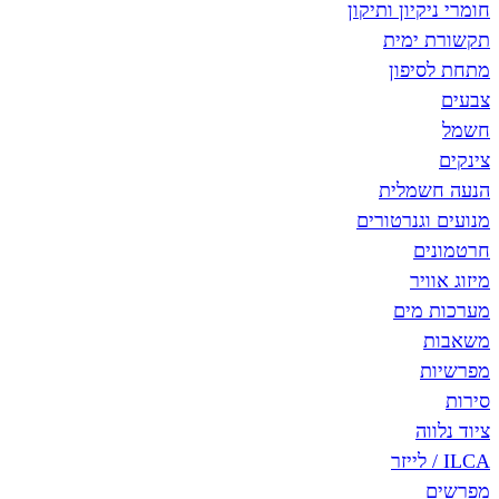
חומרי ניקיון ותיקון
תקשורת ימית
מתחת לסיפון
צבעים
חשמל
צינקים
הנעה חשמלית
מנועים וגנרטורים
חרטמונים
מיזוג אוויר
מערכות מים
משאבות
מפרשיות
סירות
ציוד נלווה
ILCA / לייזר
מפרשים