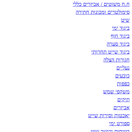
ח.ח משוטים / אביזרים כללי
סימולטרים ומכונות חתירה
שיט
ביגוד ימי
ביגוד חוף
ביגוד סערה
ביגוד שייט תחרותי
חגורות הצלה
נעליים
כובעים
כפפות
משקפי שמש
תיקים
אביזרים
יאכטות וסירות שייט
ספורט ימי
בטיחות וכושר שיט