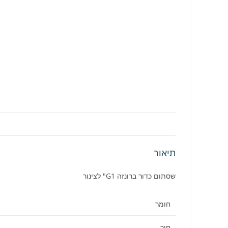
תיאור
שסתום כדור ברונזה G1" לצינור
חומר
חור