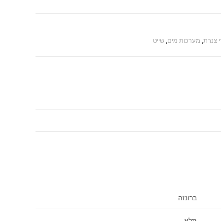
י צנרת
,
מערכות מים
,
שייט
ברונזה
מלא