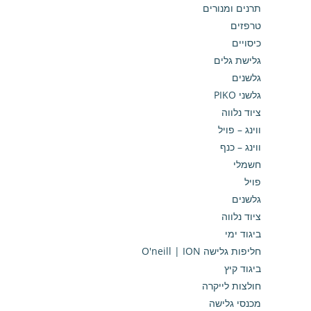
תרנים ומנורים
טרפזים
כיסויים
גלישת גלים
גלשנים
גלשני PIKO
ציוד נלווה
ווינג – פויל
ווינג – כנף
חשמלי
פויל
גלשנים
ציוד נלווה
ביגוד ימי
חליפות גלישה O'neill | ION
ביגוד קיץ
חולצות לייקרה
מכנסי גלישה