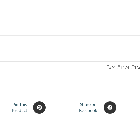
Opens
Opens
Pin This
Share on
Product
Facebook
in
in
a
a
new
new
window
window