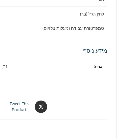
לחץ רגיל (בר)
טמפרטורת עבודה (מעלות צלזיוס)
מידע נוסף
גודל
1״, 1/2״, 11/4״, 3/4״
Opens
Tweet This
Product
in
a
new
window