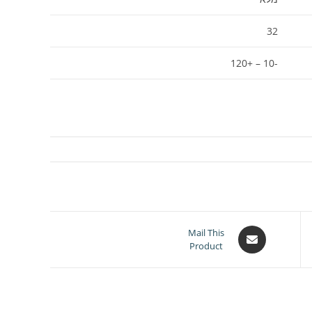
32
-10 – +120
Opens
Mail This
Product
in
a
new
window