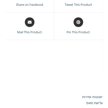
a
a
Share on Facebook
Tweet This Product
new
new
window
window
Opens
Opens
in
in
a
a
Mail This Product
Pin This Product
new
new
window
window
יאכטות וסירות
גלישת סאפ