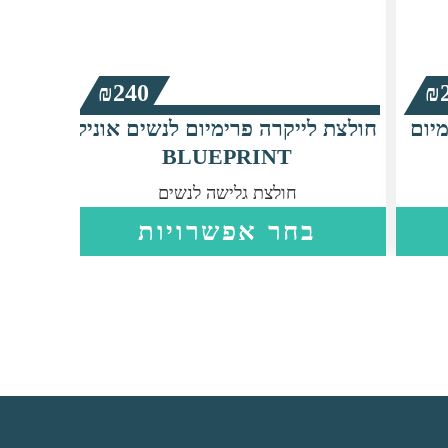
₪
240
₪
מיום
חולצת לייקרה פרימיום לנשים אוניל
חולצת 
BLUEPRINT
חולצת גלישה לנשים
למוצר
למוצר
בחר אפשרויות
זה
זה
יש
יש
מספר
מספר
סוגים.
סוגים.
ניתן
ניתן
לבחור
לבחור
את
את
האפשרויות
האפשרויות
בעמוד
בעמוד
המוצר
המוצר