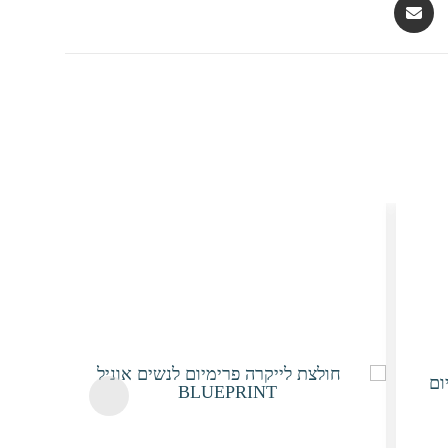
Opens
in
a
new
window