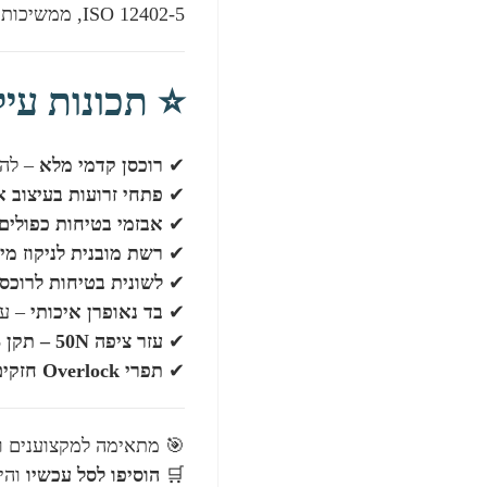
ISO 12402-5, ממשיכות להוביל ולקבוע סטנדרטים חדשים של מצוינות עבור חובבי ג'ט סקי, וויקבורד, סקי מים וכל ספורט ימי אקטיבי.
⭐ תכונות עיק
✔
רוכסן קדמי מלא
– להת
✔
פתחי זרועות בעיצוב 
✔
אבזמי בטיחות כפולים
✔
רשת מובנית לניקוז מי
✔
לשונית בטיחות לרוכסן
✔
בד נאופרן איכותי
– עמ
✔
עזר ציפה 50N – תקן ISO 12402-5
✔
תפרי Overlock חזקים
🎯 מתאימה למקצוענים וח
🛒
הוסיפו לסל עכשיו
והיכ