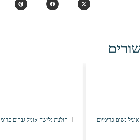
Opens
Opens
Opens
in
in
in
a
a
a
new
new
new
window
window
window
ורים