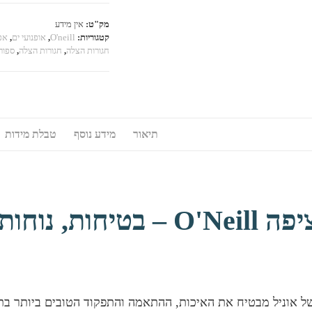
ריאקטור
מק"ט:
אין מידע
קטגוריות:
O'neill
,
אופנועי ים
,
אפו
חגורות הצלה
,
חגורות הצלה
,
ספור
תיאור
מידע נוסף
טבלת מידות
🛟 אפודת ציפה O'Neill – ב
ל אוניל מבטיח את האיכות, ההתאמה והתפקוד הטובים ביותר בת