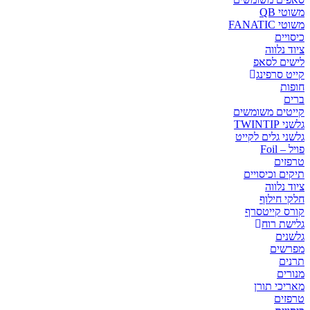
משוטי QB
משוטי FANATIC
כיסויים
ציוד נלווה
לישים לסאפ
קייט סרפינג
חופות
ברים
קייטים משומשים
גלשני TWINTIP
גלשני גלים לקייט
פויל – Foil
טרפזים
תיקים וכיסויים
ציוד נלווה
חלקי חילוף
קורס קייטסרף
גלישת רוח
גלשנים
מפרשים
תרנים
מנורים
מאריכי תורן
טרפזים