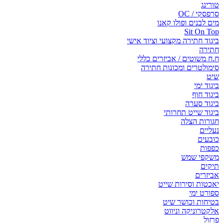
טורינג
סרפסקי / OC
מים לבנים ופולו קאנו
Sit On Top
ביגוד חתירה מקצועי וציוד אישי
חתירה
ח.ח משוטים / אביזרים כללי
סימולטרים ומכונות חתירה
שיט
ביגוד ימי
ביגוד חוף
ביגוד סערה
ביגוד שייט תחרותי
חגורות הצלה
נעליים
כובעים
כפפות
משקפי שמש
תיקים
אביזרים
יאכטות וסירות שייט
ספורט ימי
בטיחות וכושר שיט
אלקטרוניקה וניווט
פרזול