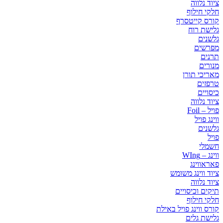
ציוד נלווה
חלקי חילוף
קורס קייטסרף
גלישת רוח
גלשנים
מפרשים
תרנים
מנורים
מאריכי תורן
טרפזים
כיסויים
ציוד נלווה
פויל – Foil
ווינג פויל
גלשנים
פויל
חשמלי
ווינג – WIng
פאראווינג
ציוד ווינג משומש
ציוד נלווה
תיקים וכיסויים
חלקי חילוף
קורס ווינג פויל באילת
גלישת גלים