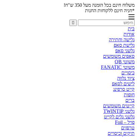
משלוח חינם בכל הזמנה מעל 350 ש"ח!
*חניה חינם ללקוחות החנות
בית
אודות
גלישה וחתירה
גלישת סאפ
גלשני סאפ
סאפים משומשים
משוטי QB
משוטי FANATIC
כיסויים
ציוד נלווה
לישים לסאפ
קייט סרפינג
חופות
ברים
קייטים משומשים
גלשני TWINTIP
גלשני גלים לקייט
פויל – Foil
טרפזים
תיקים וכיסויים