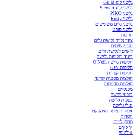
גלשני לונג Guild
גלשני לונג Stewart
גלשני PIKO
גלשני Rusty
גלשני גלים משומשים
גלשני סופט
חרבות
ציוד נלווה גלישת גלים
חצי קשיחים
לישים לגלישת גלים
ביגוד וחליפות גלישה
חליפות גלישה O'Neill
חליפות ION
חליפות קצרות
חולצות מסננות קרינה
חולצות מחממות
מכנסיים
כובעי גלישה
כפפות גלישה
נעלי גלישה
אפודות ציפה ואימפקט
קסדות
מחוץ למים
קיאקים
אולימפי