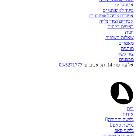
אופנועי ים
ביגוד לאופנועי ים
אפודות ציפה לאופנוע ים
אביזרים וציוד נלווה
רציפים ומזחים
חנות
שאלות תשובות
מאמרים
מותגים
צור קשר
מבצעים
אליעזר פרי 14, תל אביב יפו
03-5271777
בית
אודות
גלישה וחתירה
גלישת סאפ
גלשני סאפ
סאפים משומשים