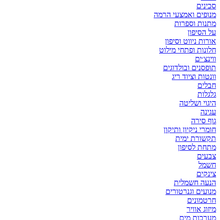
סכינים
מנופים ואמצעי הרמה
מתנות וספרות
על הסיפון
אורות ניווט וסיפון
חלונות ופתחי מילוט
ווינצ׳ים
תופסנים ובולדוגים
וונטות וציוד ריג
חבלים
גלגלות
היגוי ושליטה
עגינה
גוף סירה
חומרי ניקיון ותיקון
תקשורת ימית
מתחת לסיפון
צבעים
חשמל
צינקים
הנעה חשמלית
מנועים וגנרטורים
חרטמונים
מיזוג אוויר
מערכות מים