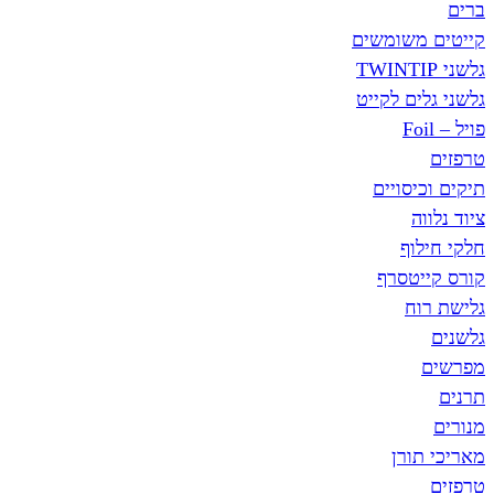
ברים
קייטים משומשים
גלשני TWINTIP
גלשני גלים לקייט
פויל – Foil
טרפזים
תיקים וכיסויים
ציוד נלווה
חלקי חילוף
קורס קייטסרף
גלישת רוח
גלשנים
מפרשים
תרנים
מנורים
מאריכי תורן
טרפזים