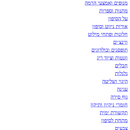
מנופים ואמצעי הרמה
מתנות וספרות
על הסיפון
אורות ניווט וסיפון
חלונות ופתחי מילוט
ווינצ׳ים
תופסנים ובולדוגים
וונטות וציוד ריג
חבלים
גלגלות
היגוי ושליטה
עגינה
גוף סירה
חומרי ניקיון ותיקון
תקשורת ימית
מתחת לסיפון
צבעים