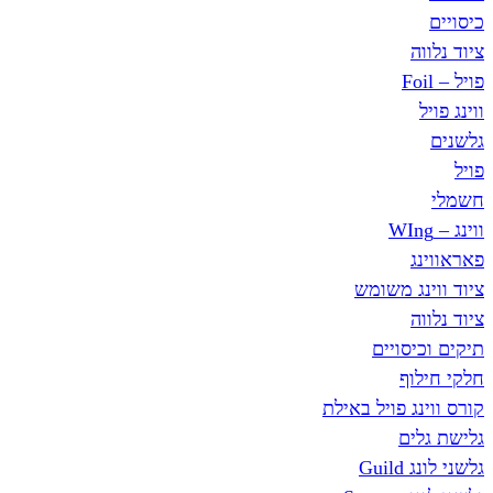
כיסויים
ציוד נלווה
פויל – Foil
ווינג פויל
גלשנים
פויל
חשמלי
ווינג – WIng
פאראווינג
ציוד ווינג משומש
ציוד נלווה
תיקים וכיסויים
חלקי חילוף
קורס ווינג פויל באילת
גלישת גלים
גלשני לונג Guild