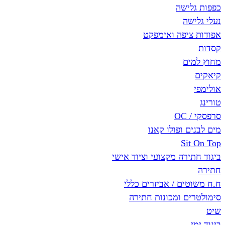
כפפות גלישה
נעלי גלישה
אפודות ציפה ואימפקט
קסדות
מחוץ למים
קיאקים
אולימפי
טורינג
סרפסקי / OC
מים לבנים ופולו קאנו
Sit On Top
ביגוד חתירה מקצועי וציוד אישי
חתירה
ח.ח משוטים / אביזרים כללי
סימולטרים ומכונות חתירה
שיט
ביגוד ימי