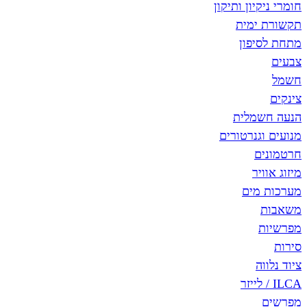
חומרי ניקיון ותיקון
תקשורת ימית
מתחת לסיפון
צבעים
חשמל
צינקים
הנעה חשמלית
מנועים וגנרטורים
חרטמונים
מיזוג אוויר
מערכות מים
משאבות
מפרשיות
סירות
ציוד נלווה
ILCA / לייזר
מפרשים