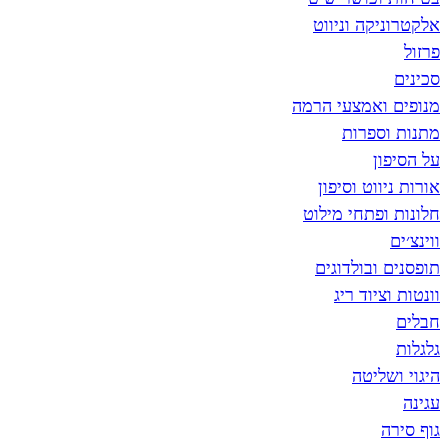
אלקטרוניקה וניווט
פרזול
סכינים
מנופים ואמצעי הרמה
מתנות וספרות
על הסיפון
אורות ניווט וסיפון
חלונות ופתחי מילוט
ווינצ׳ים
תופסנים ובולדוגים
וונטות וציוד ריג
חבלים
גלגלות
היגוי ושליטה
עגינה
גוף סירה