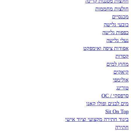
חולצות מסננות קרינה
חולצות מחממות
מכנסיים
כובעי גלישה
כפפות גלישה
נעלי גלישה
אפודות ציפה ואימפקט
קסדות
מחוץ למים
קיאקים
אולימפי
טורינג
סרפסקי / OC
מים לבנים ופולו קאנו
Sit On Top
ביגוד חתירה מקצועי וציוד אישי
חתירה