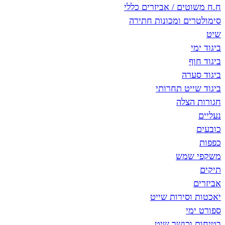
ח.ח משוטים / אביזרים כללי
סימולטרים ומכונות חתירה
שיט
ביגוד ימי
ביגוד חוף
ביגוד סערה
ביגוד שייט תחרותי
חגורות הצלה
נעליים
כובעים
כפפות
משקפי שמש
תיקים
אביזרים
יאכטות וסירות שייט
ספורט ימי
בטיחות וכושר שיט