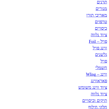
תרנים
מנורים
מאריכי תורן
טרפזים
כיסויים
ציוד נלווה
פויל – Foil
ווינג פויל
גלשנים
פויל
חשמלי
ווינג – WIng
פאראווינג
ציוד ווינג משומש
ציוד נלווה
תיקים וכיסויים
חלקי חילוף