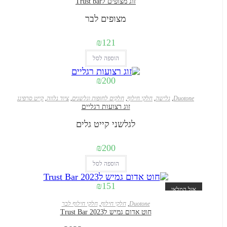
זוג מצופים לTrust bar
מצופים לבר
₪
121
הוספה לסל
₪
200
Duoton
,
גלישה
,
חלקי חילוף
,
חלקים לחופות וגלשנים
,
ציוד נלווה
,
קייט סרפינג
זוג רצועות רגליים
לגלשני קייט גלים
₪
200
הוספה לסל
₪
151
ל המלאי
Duotone
,
חלקי חילוף
,
חלקי חילוף לבר
חוט אדום גמיש לTrust Bar 2023