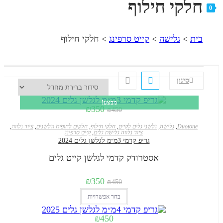
קי חילוף
גלישה
>
קייט סרפינג
>
חלקי חילוף
ינון
מבצע!
המחיר
המחיר
₪
350
₪
450
המקורי
הנוכחי
היה:
הוא:
Duo
,
גלישה
,
גלשני גלים לקייט
,
חלקי חילוף
,
חלקים לחופות וגלשנים
,
ציוד נלווה
,
ציוד נלווה גלישת גלים
,
קייט סרפינג
₪350.
₪450.
גריפ קדמי 3מ״מ לגלשן גלים 2024
אסטרודק קדמי לגלשן קייט גלים
המחיר
המחיר
₪
350
₪
450
המקורי
הנוכחי
למוצר
בחר אפשרויות
היה:
זה
הוא:
₪
450
₪450.
יש
₪350.