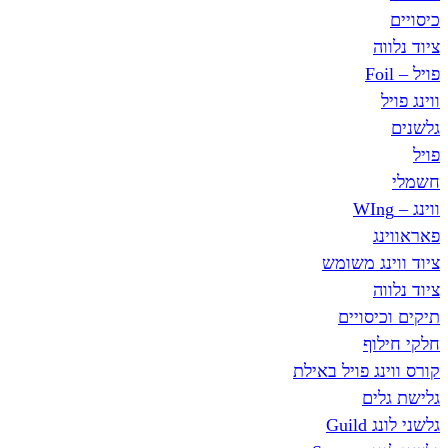
ג משומש
סויים
ף
ג פויל באילת
ים
Gu