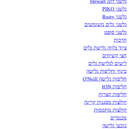
St
ים משומשים
פט
ה גלישת גלים
ים
לישת גלים
יפות גלישה
O'Neill
צרות
סננות קרינה
חממות
שה