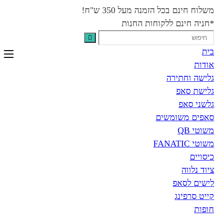
בכל הזמנה מעל 350 ש"ח!
נם ללקוחות החנות
תירה
פ
פ
שומשים
אפ
נג