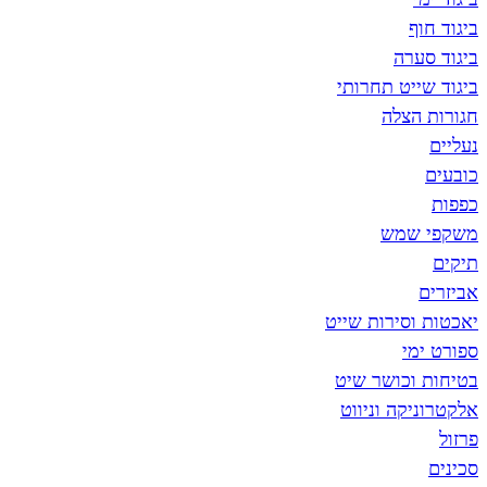
רה
ט תחרותי
צלה
מש
סירות שייט
י
כושר שיט
ה וניווט