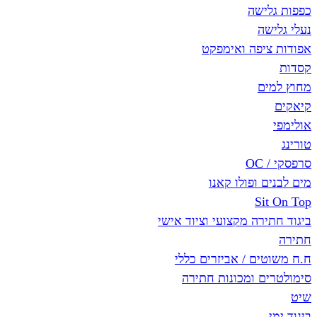
ישה
ה
יפה ואימפקט
ם
 ופולו קאנו
Si
רה מקצועי וציוד אישי
ם / אביזרים כללי
ם ומכונות חתירה