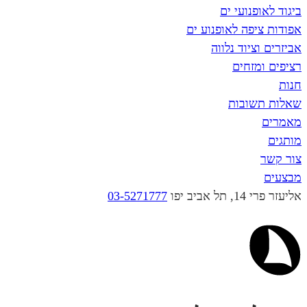
פנועי ים
פה לאופנוע ים
ציוד נלווה
מזחים
שובות
יב יפו
03-5271777