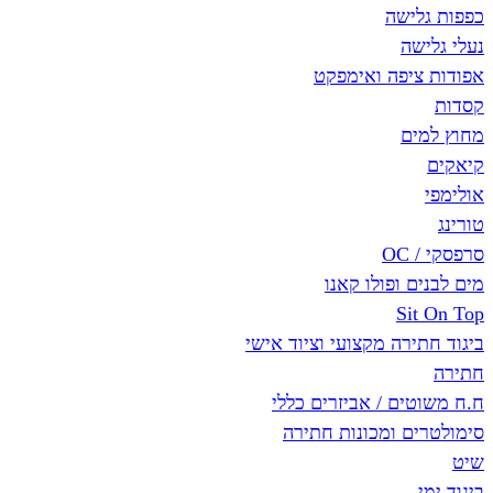
כפפות גלישה
נעלי גלישה
אפודות ציפה ואימפקט
קסדות
מחוץ למים
קיאקים
אולימפי
טורינג
סרפסקי / OC
מים לבנים ופולו קאנו
Sit On Top
ביגוד חתירה מקצועי וציוד אישי
חתירה
ח.ח משוטים / אביזרים כללי
סימולטרים ומכונות חתירה
שיט
ביגוד ימי