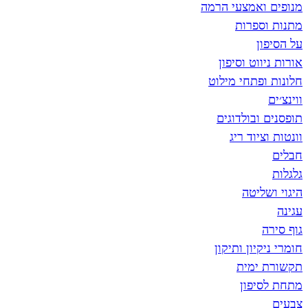
מנופים ואמצעי הרמה
מתנות וספרות
על הסיפון
אורות ניווט וסיפון
חלונות ופתחי מילוט
ווינצ׳ים
תופסנים ובולדוגים
וונטות וציוד ריג
חבלים
גלגלות
היגוי ושליטה
עגינה
גוף סירה
חומרי ניקיון ותיקון
תקשורת ימית
מתחת לסיפון
צבעים