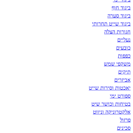
ביגוד חוף
ביגוד סערה
ביגוד שייט תחרותי
חגורות הצלה
נעליים
כובעים
כפפות
משקפי שמש
תיקים
אביזרים
יאכטות וסירות שייט
ספורט ימי
בטיחות וכושר שיט
אלקטרוניקה וניווט
פרזול
סכינים