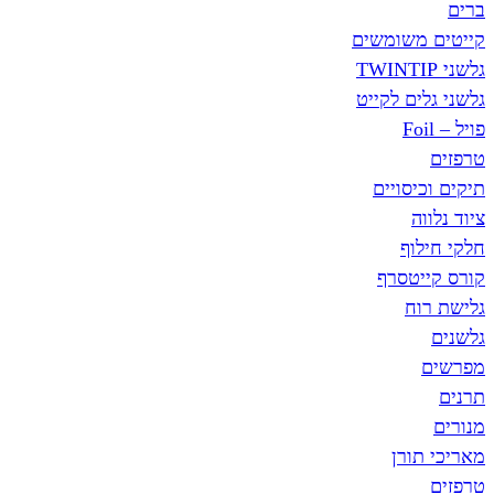
ברים
קייטים משומשים
גלשני TWINTIP
גלשני גלים לקייט
פויל – Foil
טרפזים
תיקים וכיסויים
ציוד נלווה
חלקי חילוף
קורס קייטסרף
גלישת רוח
גלשנים
מפרשים
תרנים
מנורים
מאריכי תורן
טרפזים