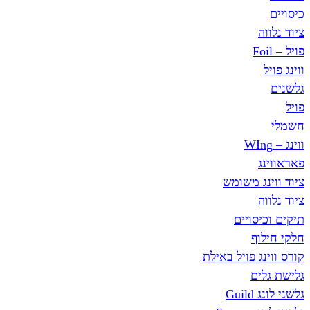
כיסויים
ציוד נלווה
פויל – Foil
ווינג פויל
גלשנים
פויל
חשמלי
ווינג – WIng
פאראווינג
ציוד ווינג משומש
ציוד נלווה
תיקים וכיסויים
חלקי חילוף
קורס ווינג פויל באילת
גלישת גלים
גלשני לונג Guild