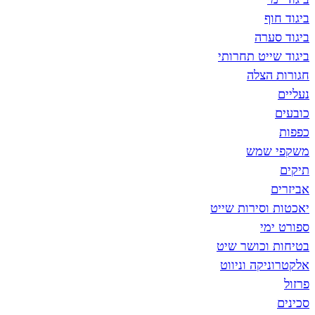
רה
ט תחרותי
צלה
מש
סירות שייט
י
כושר שיט
ה וניווט