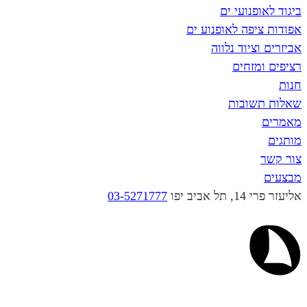
פנועי ים
פה לאופנוע ים
ציוד נלווה
מזחים
שובות
יב יפו
03-5271777