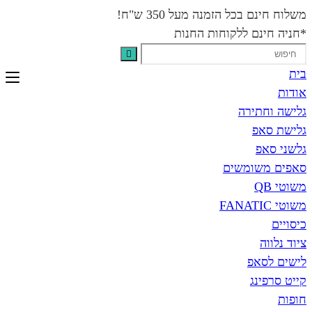
בכל הזמנה מעל 350 ש"ח!
נם ללקוחות החנות
תירה
פ
פ
שומשים
אפ
נג