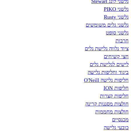
St
ים משומשים
פט
ה גלישת גלים
ים
לישת גלים
יפות גלישה
O'Neill
צרות
סננות קרינה
חממות
שה