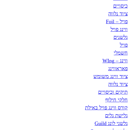
ג משומש
סויים
ף
ג פויל באילת
ים
Gu