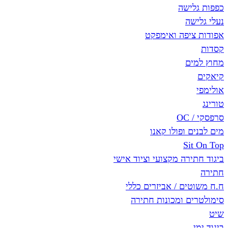
ישה
ה
יפה ואימפקט
ם
 ופולו קאנו
Si
רה מקצועי וציוד אישי
ם / אביזרים כללי
ם ומכונות חתירה