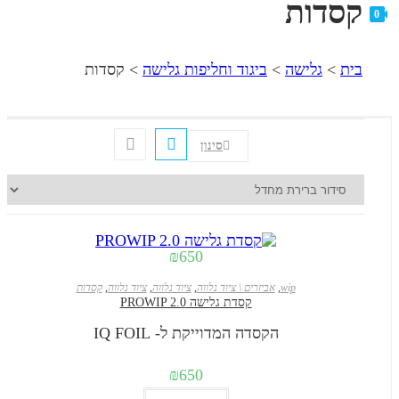
דות
גלישה
>
ביגוד וחליפות גלישה
>
קסדות
סינון
₪
650
wip
,
אביזרים \ ציוד נלווה
,
ציוד נלווה
,
ציוד נלווה
,
קסדות
קסדת גלישה PROWIP 2.0
הקסדה המדוייקת ל- IQ FOIL
₪
650
למוצר