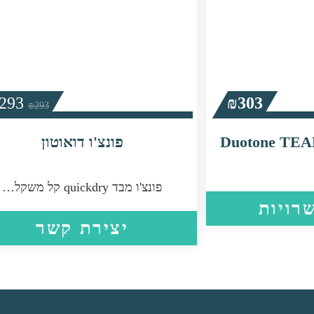
המחיר
293
₪
303
₪
293
המקורי
היה:
ה
93.
₪293.
פונצ'ו דואוטון
פונצ'ו מבד quickdry קל משקל…
למוצר
רויות
זה
יצירת קשר
יש
מספר
סוגים.
ניתן
לבחור
את