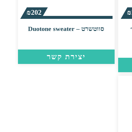
₪
202
₪
ישה ION Ionic 19״
סווטשרט – Duotone sweater
יצירת קשר
למוצר
זה
יש
מספר
סוגים.
ניתן
לבחור
את
האפשרויות
בעמוד
המוצר