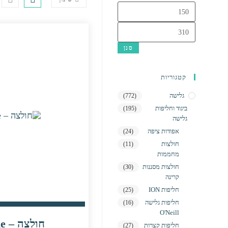
מחיר
מינימלי
מחיר
מקסימלי
סנן
קטגוריות
גלישה
(772)
ביגוד וחליפות
(195)
גלישה
אפודות ציפה
(24)
חולצות
(11)
מחממות
חולצות מסננות
(30)
קרינה
חליפות ION
(25)
חליפות גלישה
(16)
O'Neill
חולצה – Duotone
חליפות קצרות
(27)