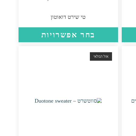
טי שירט דואוטון
למוצר
למוצר
בחר אפשרויות
זה
זה
יש
יש
מספר
מספר
סוגים.
סוגים.
אזל המלאי
ניתן
ניתן
לבחור
לבחור
את
את
האפשרויות
האפשרויות
בעמוד
בעמוד
המוצר
המוצר