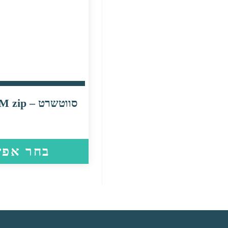
סווטשרט – Duotone TEAM zip
בחר אפש