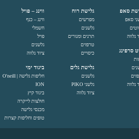
האפשרויות
בעמוד
שת סאפ
גלישת רוח
ווינג – פויל
המוצר
ני סאפ
מפרשים
ווינג – כנף
טים
גלשנים
חשמלי
 נלווה
תרנים ומנורים
פויל
טרפזים
גלשנים
ט סרפינג
כיסויים
ציוד נלווה
ות
גלישת גלים
ביגוד ימי
נים
זים
גלשנים
חליפות גלישה O'neill |
 נלווה
גלשני PIKO
ION
ציוד נלווה
ביגוד קיץ
חולצות לייקרה
מכנסי גלישה
טופים וחליפות קצרות