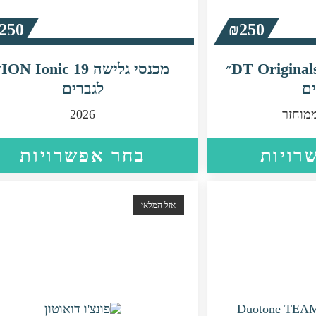
250
₪
250
מכנסי גלישה DT Originals 17״
מכנסי גל
ם
לגברים
2026
למוצר
רויות
בחר אפשרויות
זה
יש
מספר
סוגים.
אזל המלאי
ניתן
לבחור
את
האפשרויות
בעמוד
המוצר