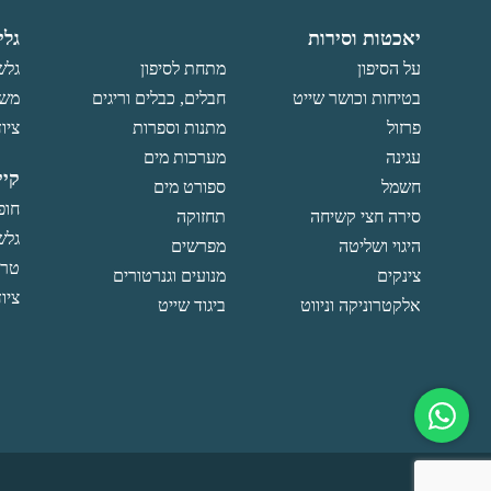
יאכטות וסירות
גלי
על הסיפון
מתחת לסיפון
גלש
בטיחות וכושר שייט
חבלים, כבלים וריגים
משו
פרזול
מתנות וספרות
ציוד
עגינה
מערכות מים
קיי
חשמל
ספורט מים
חופ
סירה חצי קשיחה
תחזוקה
גלש
היגוי ושליטה
מפרשים
טרפ
צינקים
מנועים וגנרטורים
ציוד
אלקטרוניקה וניווט
ביגוד שייט