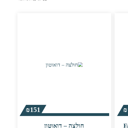
₪
151
₪
חולצה – דואוטון