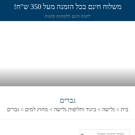
משלוח חינם בכל הזמנה מעל 350 ש"ח!
*חניה חינם ללקוחות החנות
תירה
שיט
חנות
שאלות תשובות
מאמר
גברים
בית
>
גלישה
>
ביגוד וחליפות גלישה
>
מחוץ למים
>
גברים