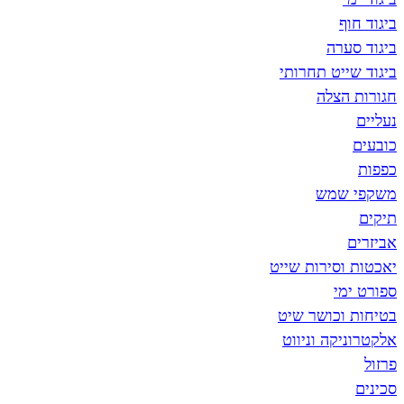
רה
ט תחרותי
צלה
מש
סירות שייט
י
כושר שיט
ה וניווט