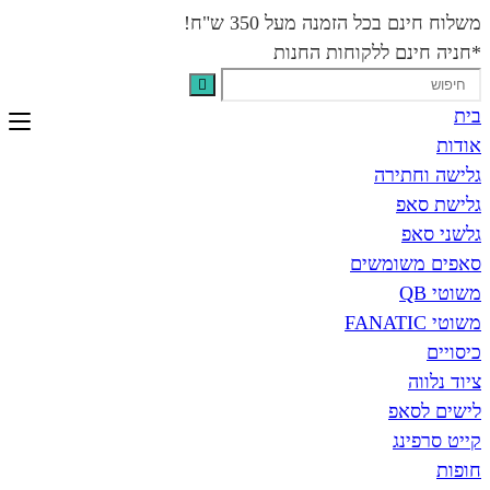
בכל הזמנה מעל 350 ש"ח!
נם ללקוחות החנות
תירה
פ
פ
שומשים
אפ
נג