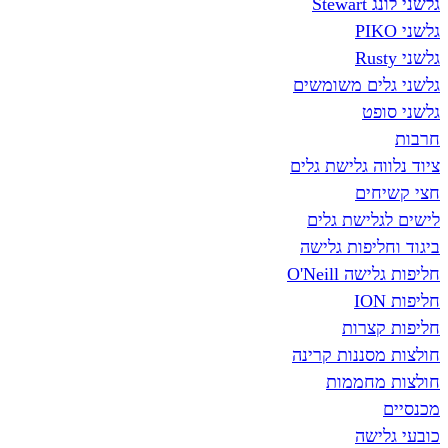
St
ים משומשים
פט
ה גלישת גלים
ים
לישת גלים
יפות גלישה
O'Neill
צרות
סננות קרינה
חממות
שה