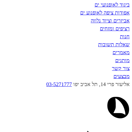
פנועי ים
פה לאופנוע ים
ציוד נלווה
מזחים
שובות
יב יפו
03-5271777