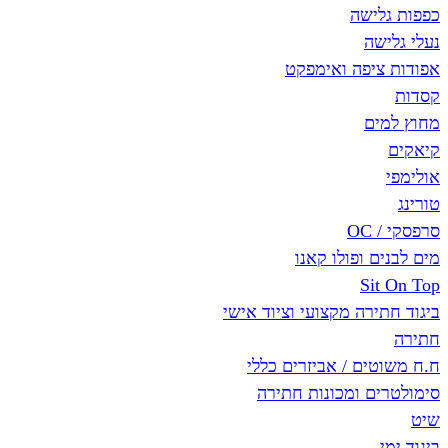
ישה
ה
יפה ואימפקט
ם
 ופולו קאנו
Si
רה מקצועי וציוד אישי
ם / אביזרים כללי
ם ומכונות חתירה