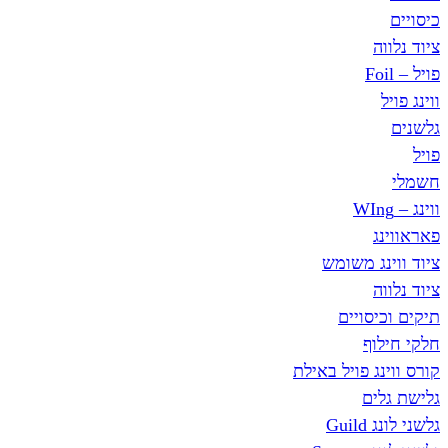
ג משומש
סויים
ף
ג פויל באילת
ים
Gu