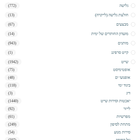
גלישה
(772)
חולצת גלישה (לייקרה)
(13)
מבצעים
(67)
מועדון החותרים של ימית
(14)
מותגים
(943)
קייט סרפינג
(1)
שייט
(1942)
אופטימיסט
(75)
אופנועי ים
(48)
ביגוד ימי
(118)
דיג
(3)
יאכטות וסירות שייט
(1440)
לייזר
(92)
מפרשיות
(61)
מתחת לסיפון
(249)
סירות מנוע
(54)
על הסיפון
(597)