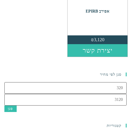
אפירב EPIRB
₪
3,120
יצירת קשר
סנן לפי מחיר
מחיר
מינימלי
מחיר
מקסימלי
סנן
קטגוריות