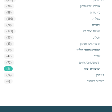
אורות ניווט וסיפון
(29)
גוף סירה
(98)
גלגלות
(160)
ווינצ'ים
(20)
וונטות וציוד ריג
(121)
חבלים
(53)
חומרי ניקוי ותיקון
(45)
חלונות ופתחי מילוט
(19)
שונות
(47)
תופסנים ובולדוגים
(72)
תקשורת ימית
(5)
קטמרן
(74)
רציפים ומזחים
(6)