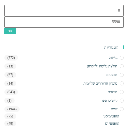
מחיר
מינימלי
מחיר
מקסימלי
סנן
קטגוריות
גלישה
(772)
חולצת גלישה (לייקרה)
(13)
מבצעים
(67)
מועדון החותרים של ימית
(14)
מותגים
(943)
קייט סרפינג
(1)
שייט
(1944)
אופטימיסט
(75)
אופנועי ים
(48)