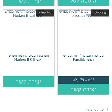
הוספה לסל
יצירת קשר
⁦₪684⁩
עד
⁦₪686⁩
אזל המלאי
אזל המלאי
מערכת רוכבים להרמת מפרש
מערכת רוכבים להרמת מפרש
ראשי Facslide
ראשי Harken B CB
טווח
₪
2,179
–
₪
95
יצירת קשר
מחירים:
יצירת קשר
⁦₪95⁩
עד
⁦₪2,179⁩
סנן לפי מחיר