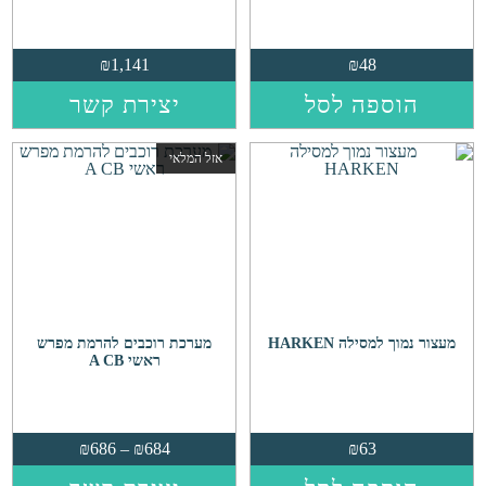
₪
1,141
₪
48
הוספה לסל
יצירת קשר
אזל המלאי
מעצור נמוך למסילה HARKEN
מערכת רוכבים להרמת מפרש
ראשי A CB
טווח
₪
686
–
₪
684
₪
63
מחירים: