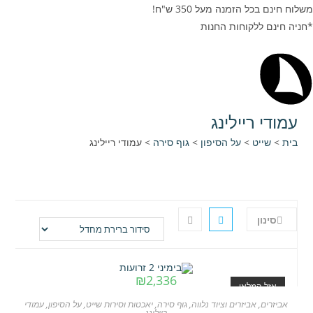
משלוח חינם בכל הזמנה מעל 350 ש"ח!
*חניה חינם ללקוחות החנות
עמודי ריילינג
בית
>
שייט
>
על הסיפון
>
גוף סירה
>
עמודי ריילינג
סינון
₪
2,336
אזל המלאי
אביזרים
,
אביזרים וציוד נלווה
,
גוף סירה
,
יאכטות וסירות שייט
,
על הסיפון
,
עמודי
ריילינג