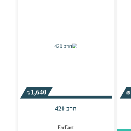
₪
1,640
₪
חרב 420
FarEast