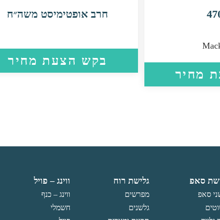
חרב אופטימיסט משה״ח
Mac
בקש הצעת מחיר
 מחיר
שת סאפ
גלישת רוח
ווינג – פויל
ני סאפ
מפרשים
ווינג – כנף
טים
גלשנים
חשמלי