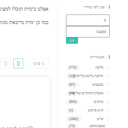
סנן לפי מחיר
אצלנו בימית תוכלו למצו
מחיר
כמו כן ימית מייבאת מגו
מינימלי
מחיר
מקסימלי
סנן
קטגוריות
סינון
גלישה
(772)
חולצת גלישה (לייקרה)
(13)
מבצעים
(67)
מועדון החותרים של ימית
(14)
מותגים
(943)
קייט סרפינג
(1)
שייט
(1942)
אופטימיסט
(75)