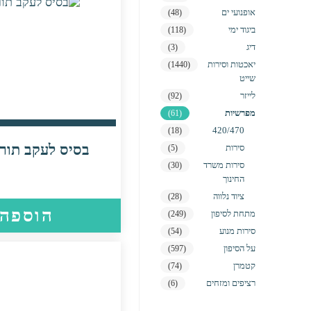
אופנועי ים
(48)
ביגוד ימי
(118)
דיג
(3)
יאכטות וסירות
(1440)
שייט
לייזר
(92)
מפרשיות
(61)
420/470
(18)
בסיס לעקב תורן
סירות
(5)
סירות משרד
(30)
החינוך
ציוד נלווה
(28)
הוספה 
מתחת לסיפון
(249)
סירות מנוע
(54)
על הסיפון
(597)
קטמרן
(74)
רציפים ומזחים
(6)