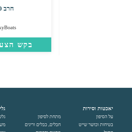
חרב 470
kyBoats
בקש הצעת
יאכטות וסירות
גלי
על הסיפון
מתחת לסיפון
גלש
בטיחות וכושר שייט
חבלים, כבלים וריגים
משו