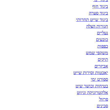
ביגוד חוף
ביגוד סערה
ביגוד שייט תחרותי
חגורות הצלה
נעליים
כובעים
כפפות
משקפי שמש
תיקים
אביזרים
יאכטות וסירות שייט
ספורט ימי
בטיחות וכושר שיט
אלקטרוניקה וניווט
פרזול
סכינים