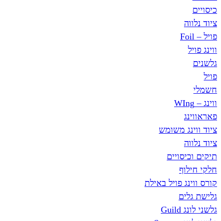
כיסויים
ציוד נלווה
פויל – Foil
ווינג פויל
גלשנים
פויל
חשמלי
ווינג – WIng
פאראווינג
ציוד ווינג משומש
ציוד נלווה
תיקים וכיסויים
חלקי חילוף
קורס ווינג פויל באילת
גלישת גלים
גלשני לונג Guild