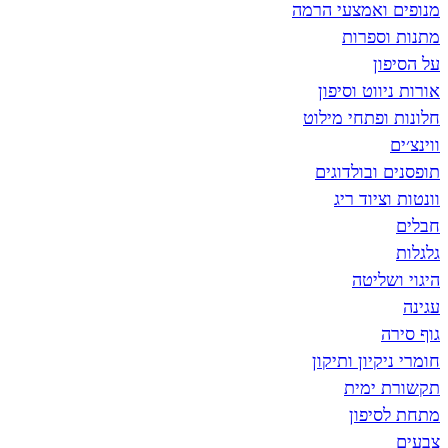
מנופים ואמצעי הרמה
מתנות וספרות
על הסיפון
אורות ניווט וסיפון
חלונות ופתחי מילוט
ווינצ׳ים
תופסנים ובולדוגים
וונטות וציוד ריג
חבלים
גלגלות
היגוי ושליטה
עגינה
גוף סירה
חומרי ניקיון ותיקון
תקשורת ימית
מתחת לסיפון
צבעים