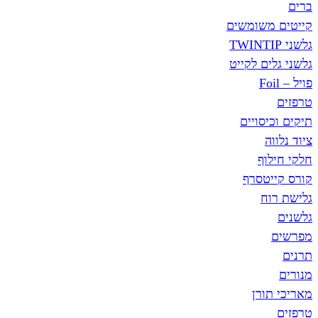
ברים
קייטים משומשים
גלשני TWINTIP
גלשני גלים לקייט
פויל – Foil
טרפזים
תיקים וכיסויים
ציוד נלווה
חלקי חילוף
קורס קייטסרף
גלישת רוח
גלשנים
מפרשים
תרנים
מנורים
מאריכי תורן
טרפזים