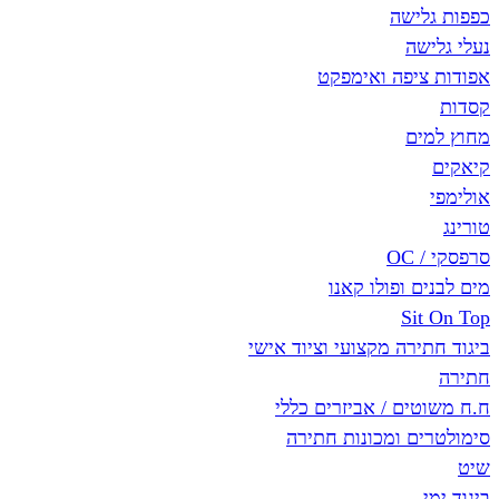
כפפות גלישה
נעלי גלישה
אפודות ציפה ואימפקט
קסדות
מחוץ למים
קיאקים
אולימפי
טורינג
סרפסקי / OC
מים לבנים ופולו קאנו
Sit On Top
ביגוד חתירה מקצועי וציוד אישי
חתירה
ח.ח משוטים / אביזרים כללי
סימולטרים ומכונות חתירה
שיט
ביגוד ימי